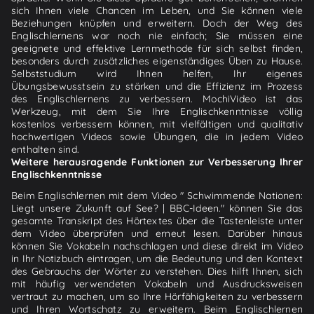
sich Ihnen viele Chancen im Leben, und Sie können viele
Beziehungen knüpfen und erweitern. Doch der Weg des
Englischlernens war noch nie einfach; Sie müssen eine
geeignete und effektive Lernmethode für sich selbst finden,
besonders durch zusätzliches eigenständiges Üben zu Hause.
Selbststudium wird Ihnen helfen, Ihr eigenes
Übungsbewusstsein zu stärken und die Effizienz im Prozess
des Englischlernens zu verbessern. MochiVideo ist das
Werkzeug, mit dem Sie Ihre Englischkenntnisse völlig
kostenlos verbessern können, mit vielfältigen und qualitativ
hochwertigen Videos sowie Übungen, die in jedem Video
enthalten sind.
Weitere herausragende Funktionen zur Verbesserung Ihrer
Englischkenntnisse
Beim Englischlernen mit dem Video " Schwimmende Nationen:
Liegt unsere Zukunft auf See? | BBC-Ideen." können Sie das
gesamte Transkript des Hörtextes über die Tastenleiste unter
dem Video überprüfen und erneut lesen. Darüber hinaus
können Sie Vokabeln nachschlagen und diese direkt im Video
in Ihr Notizbuch eintragen, um die Bedeutung und den Kontext
des Gebrauchs der Wörter zu verstehen. Dies hilft Ihnen, sich
mit häufig verwendeten Vokabeln und Ausdrucksweisen
vertraut zu machen, um so Ihre Hörfähigkeiten zu verbessern
und Ihren Wortschatz zu erweitern. Beim Englischlernen