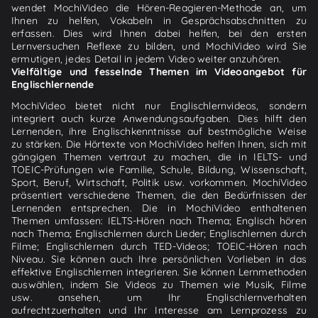
wendet MochiVideo die Hören-Reagieren-Methode an, um
Ihnen zu helfen, Vokabeln in Gesprächsabschnitten zu
erfassen. Dies wird Ihnen dabei helfen, bei den ersten
Lernversuchen Reflexe zu bilden, und MochiVideo wird Sie
ermutigen, jedes Detail in jedem Video weiter anzuhören.
Vielfältige und fesselnde Themen im Videoangebot für
Englischlernende
MochiVideo bietet nicht nur Englischlernvideos, sondern
integriert auch kurze Anwendungsaufgaben. Dies hilft den
Lernenden, ihre Englischkenntnisse auf bestmögliche Weise
zu stärken. Die Hörtexte von MochiVideo helfen Ihnen, sich mit
gängigen Themen vertraut zu machen, die in IELTS- und
TOEIC-Prüfungen wie Familie, Schule, Bildung, Wissenschaft,
Sport, Beruf, Wirtschaft, Politik usw. vorkommen. MochiVideo
präsentiert verschiedene Themen, die den Bedürfnissen der
Lernenden entsprechen. Die in MochiVideo enthaltenen
Themen umfassen: IELTS-Hören nach Thema; Englisch hören
nach Thema; Englischlernen durch Lieder; Englischlernen durch
Filme; Englischlernen durch TED-Videos; TOEIC-Hören nach
Niveau. Sie können auch Ihre persönlichen Vorlieben in das
effektive Englischlernen integrieren. Sie können Lernmethoden
auswählen, indem Sie Videos zu Themen wie Musik, Filme
usw. ansehen, um Ihr Englischlernverhalten
aufrechtzuerhalten und Ihr Interesse am Lernprozess zu