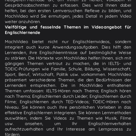
Gesprächsabschnitten zu erfassen. Dies wird Ihnen dabei
helfen, bei den ersten Lernversuchen Reflexe zu bilden, und
MochiVideo wird Sie ermutigen, jedes Detail in jedem Video
weiter anzuhören.
Vielfältige und fesselnde Themen im Videoangebot für
Englischlernende
MochiVideo bietet nicht nur Englischlernvideos, sondern
integriert auch kurze Anwendungsaufgaben. Dies hilft den
Lernenden, ihre Englischkenntnisse auf bestmögliche Weise
zu stärken. Die Hörtexte von MochiVideo helfen Ihnen, sich mit
gängigen Themen vertraut zu machen, die in IELTS- und
TOEIC-Prüfungen wie Familie, Schule, Bildung, Wissenschaft,
Sport, Beruf, Wirtschaft, Politik usw. vorkommen. MochiVideo
präsentiert verschiedene Themen, die den Bedürfnissen der
Lernenden entsprechen. Die in MochiVideo enthaltenen
Themen umfassen: IELTS-Hören nach Thema; Englisch hören
nach Thema; Englischlernen durch Lieder; Englischlernen durch
Filme; Englischlernen durch TED-Videos; TOEIC-Hören nach
Niveau. Sie können auch Ihre persönlichen Vorlieben in das
effektive Englischlernen integrieren. Sie können Lernmethoden
auswählen, indem Sie Videos zu Themen wie Musik, Filme
usw. ansehen, um Ihr Englischlernverhalten
aufrechtzuerhalten und Ihr Interesse am Lernprozess zu
fördern.