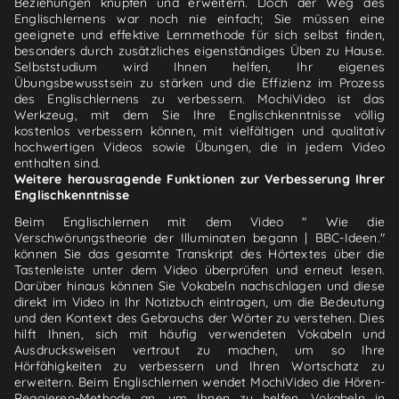
Beziehungen knüpfen und erweitern. Doch der Weg des
Englischlernens war noch nie einfach; Sie müssen eine
geeignete und effektive Lernmethode für sich selbst finden,
besonders durch zusätzliches eigenständiges Üben zu Hause.
Selbststudium wird Ihnen helfen, Ihr eigenes
Übungsbewusstsein zu stärken und die Effizienz im Prozess
des Englischlernens zu verbessern. MochiVideo ist das
Werkzeug, mit dem Sie Ihre Englischkenntnisse völlig
kostenlos verbessern können, mit vielfältigen und qualitativ
hochwertigen Videos sowie Übungen, die in jedem Video
enthalten sind.
Weitere herausragende Funktionen zur Verbesserung Ihrer
Englischkenntnisse
Beim Englischlernen mit dem Video " Wie die
Verschwörungstheorie der Illuminaten begann | BBC-Ideen."
können Sie das gesamte Transkript des Hörtextes über die
Tastenleiste unter dem Video überprüfen und erneut lesen.
Darüber hinaus können Sie Vokabeln nachschlagen und diese
direkt im Video in Ihr Notizbuch eintragen, um die Bedeutung
und den Kontext des Gebrauchs der Wörter zu verstehen. Dies
hilft Ihnen, sich mit häufig verwendeten Vokabeln und
Ausdrucksweisen vertraut zu machen, um so Ihre
Hörfähigkeiten zu verbessern und Ihren Wortschatz zu
erweitern. Beim Englischlernen wendet MochiVideo die Hören-
Reagieren-Methode an, um Ihnen zu helfen, Vokabeln in