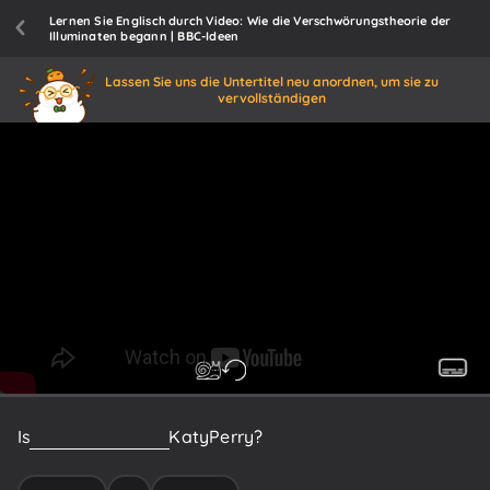
Lernen Sie Englisch durch Video: Wie die Verschwörungstheorie der
Illuminaten begann | BBC-Ideen
Lassen Sie uns die Untertitel neu anordnen, um sie zu
vervollständigen
Is
Donald
Trump?
Is
Katy
Perry?