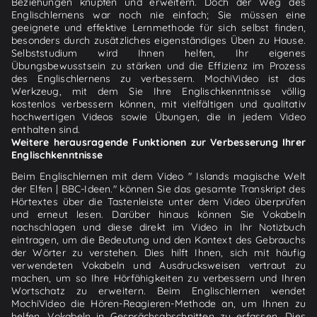
Beziehungen knüpfen und erweitern. Doch der Weg des
Englischlernens war noch nie einfach; Sie müssen eine
geeignete und effektive Lernmethode für sich selbst finden,
besonders durch zusätzliches eigenständiges Üben zu Hause.
Selbststudium wird Ihnen helfen, Ihr eigenes
Übungsbewusstsein zu stärken und die Effizienz im Prozess
des Englischlernens zu verbessern. MochiVideo ist das
Werkzeug, mit dem Sie Ihre Englischkenntnisse völlig
kostenlos verbessern können, mit vielfältigen und qualitativ
hochwertigen Videos sowie Übungen, die in jedem Video
enthalten sind.
Weitere herausragende Funktionen zur Verbesserung Ihrer
Englischkenntnisse
Beim Englischlernen mit dem Video " Islands magische Welt
der Elfen | BBC-Ideen." können Sie das gesamte Transkript des
Hörtextes über die Tastenleiste unter dem Video überprüfen
und erneut lesen. Darüber hinaus können Sie Vokabeln
nachschlagen und diese direkt im Video in Ihr Notizbuch
eintragen, um die Bedeutung und den Kontext des Gebrauchs
der Wörter zu verstehen. Dies hilft Ihnen, sich mit häufig
verwendeten Vokabeln und Ausdrucksweisen vertraut zu
machen, um so Ihre Hörfähigkeiten zu verbessern und Ihren
Wortschatz zu erweitern. Beim Englischlernen wendet
MochiVideo die Hören-Reagieren-Methode an, um Ihnen zu
helfen, Vokabeln in Gesprächsabschnitten zu erfassen. Dies