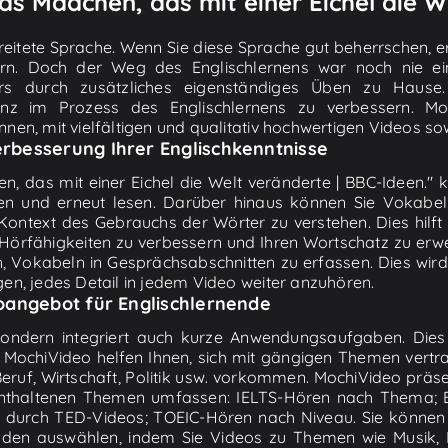
Das Mädchen, das mit einer Eichel die W
rbreitete Sprache. Wenn Sie diese Sprache gut beherrschen, e
rn. Doch der Weg des Englischlernens war noch nie ein
rs durch zusätzliches eigenständiges Üben zu Hause. 
enz im Prozess des Englischlernens zu verbessern. M
nen, mit vielfältigen und qualitativ hochwertigen Videos so
rbesserung Ihrer Englischkenntnisse
, das mit einer Eichel die Welt veränderte | BBC-Ideen."
en und erneut lesen. Darüber hinaus können Sie Vokabel
ontext des Gebrauchs der Wörter zu verstehen. Dies hilft
Hörfähigkeiten zu verbessern und Ihren Wortschatz zu erwe
 Vokabeln in Gesprächsabschnitten zu erfassen. Dies wird 
gen, jedes Detail in jedem Video weiter anzuhören.
oangebot für Englischlernende
 sondern integriert auch kurze Anwendungsaufgaben. Dies 
 MochiVideo helfen Ihnen, sich mit gängigen Themen vertr
, Beruf, Wirtschaft, Politik usw. vorkommen. MochiVideo prä
enthaltenen Themen umfassen: IELTS-Hören nach Thema; E
en durch TED-Videos; TOEIC-Hören nach Niveau. Sie können 
hoden auswählen, indem Sie Videos zu Themen wie Musik, F