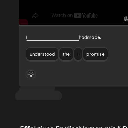
I
understood
the
promise
I
had
made.
understood
the
i
promise