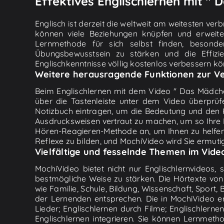
Effektives Englischlernen mit " 
Englisch ist derzeit die weltweit am weitesten ve
können viele Beziehungen knüpfen und erweite
Lernmethode für sich selbst finden, besonde
Übungsbewusstsein zu stärken und die Effizi
Englischkenntnisse völlig kostenlos verbessern kön
Weitere herausragende Funktionen zur Ve
Beim Englischlernen mit dem Video " Das Mädchen
über die Tastenleiste unter dem Video überprüf
Notizbuch eintragen, um die Bedeutung und den K
Ausdrucksweisen vertraut zu machen, um so Ihre 
Hören-Reagieren-Methode an, um Ihnen zu helfen,
Reflexe zu bilden, und MochiVideo wird Sie ermuti
Vielfältige und fesselnde Themen im Vide
MochiVideo bietet nicht nur Englischlernvideos,
bestmögliche Weise zu stärken. Die Hörtexte von
wie Familie, Schule, Bildung, Wissenschaft, Sport
der Lernenden entsprechen. Die in MochiVideo 
Lieder; Englischlernen durch Filme; Englischlern
Englischlernen integrieren. Sie können Lernmet