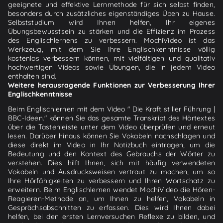
geeignete und effektive Lernmethode für sich selbst finden,
besonders durch zusätzliches eigenständiges Üben zu Hause.
Selbststudium wird Ihnen helfen, Ihr eigenes
Übungsbewusstsein zu stärken und die Effizienz im Prozess
des Englischlernens zu verbessern. MochiVideo ist das
Werkzeug, mit dem Sie Ihre Englischkenntnisse völlig
kostenlos verbessern können, mit vielfältigen und qualitativ
hochwertigen Videos sowie Übungen, die in jedem Video
enthalten sind.
Weitere herausragende Funktionen zur Verbesserung Ihrer
Englischkenntnisse
Beim Englischlernen mit dem Video " Die Kraft stiller Führung |
BBC-Ideen." können Sie das gesamte Transkript des Hörtextes
über die Tastenleiste unter dem Video überprüfen und erneut
lesen. Darüber hinaus können Sie Vokabeln nachschlagen und
diese direkt im Video in Ihr Notizbuch eintragen, um die
Bedeutung und den Kontext des Gebrauchs der Wörter zu
verstehen. Dies hilft Ihnen, sich mit häufig verwendeten
Vokabeln und Ausdrucksweisen vertraut zu machen, um so
Ihre Hörfähigkeiten zu verbessern und Ihren Wortschatz zu
erweitern. Beim Englischlernen wendet MochiVideo die Hören-
Reagieren-Methode an, um Ihnen zu helfen, Vokabeln in
Gesprächsabschnitten zu erfassen. Dies wird Ihnen dabei
helfen, bei den ersten Lernversuchen Reflexe zu bilden, und