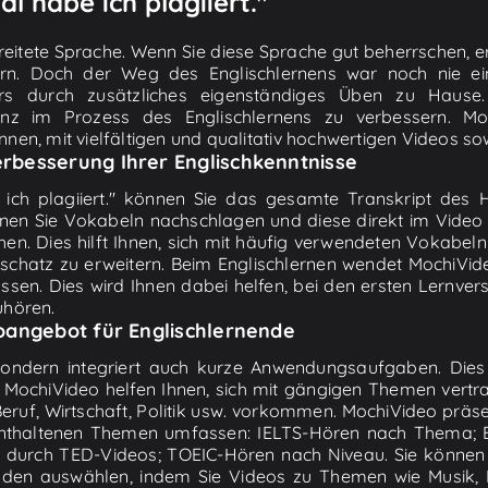
al habe ich plagiiert."
rbreitete Sprache. Wenn Sie diese Sprache gut beherrschen, e
rn. Doch der Weg des Englischlernens war noch nie ein
rs durch zusätzliches eigenständiges Üben zu Hause. 
enz im Prozess des Englischlernens zu verbessern. M
nen, mit vielfältigen und qualitativ hochwertigen Videos so
rbesserung Ihrer Englischkenntnisse
ich plagiiert." können Sie das gesamte Transkript des H
nen Sie Vokabeln nachschlagen und diese direkt im Video 
en. Dies hilft Ihnen, sich mit häufig verwendeten Vokabe
tschatz zu erweitern. Beim Englischlernen wendet MochiV
ssen. Dies wird Ihnen dabei helfen, bei den ersten Lernver
uhören.
oangebot für Englischlernende
 sondern integriert auch kurze Anwendungsaufgaben. Dies 
 MochiVideo helfen Ihnen, sich mit gängigen Themen vertr
, Beruf, Wirtschaft, Politik usw. vorkommen. MochiVideo prä
enthaltenen Themen umfassen: IELTS-Hören nach Thema; E
en durch TED-Videos; TOEIC-Hören nach Niveau. Sie können 
hoden auswählen, indem Sie Videos zu Themen wie Musik, F