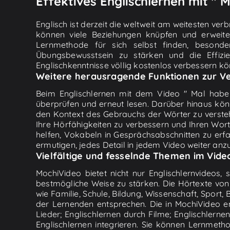
Effektives Englischlernen mit " M
Englisch ist derzeit die weltweit am weitesten ve
können viele Beziehungen knüpfen und erweite
Lernmethode für sich selbst finden, besonde
Übungsbewusstsein zu stärken und die Effizi
Englischkenntnisse völlig kostenlos verbessern kön
Weitere herausragende Funktionen zur Ve
Beim Englischlernen mit dem Video " Mal habe 
überprüfen und erneut lesen. Darüber hinaus kön
den Kontext des Gebrauchs der Wörter zu versteh
Ihre Hörfähigkeiten zu verbessern und Ihren Wor
helfen, Vokabeln in Gesprächsabschnitten zu erfa
ermutigen, jedes Detail in jedem Video weiter anz
Vielfältige und fesselnde Themen im Vide
MochiVideo bietet nicht nur Englischlernvideos,
bestmögliche Weise zu stärken. Die Hörtexte von
wie Familie, Schule, Bildung, Wissenschaft, Sport
der Lernenden entsprechen. Die in MochiVideo 
Lieder; Englischlernen durch Filme; Englischlern
Englischlernen integrieren. Sie können Lernmet