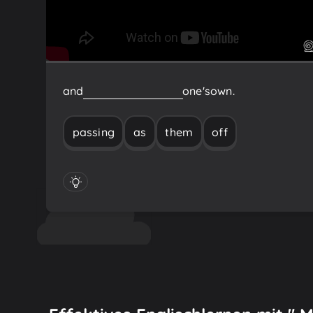
and
passing
them
off
as
one's
own.
passing
as
them
off