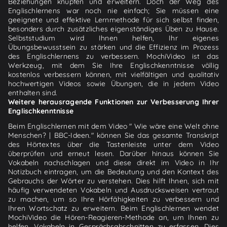
Beziehungen knüpfen und erweitern. Doch der Weg des
Englischlernens war noch nie einfach; Sie müssen eine
geeignete und effektive Lernmethode für sich selbst finden,
besonders durch zusätzliches eigenständiges Üben zu Hause.
Selbststudium wird Ihnen helfen, Ihr eigenes
Übungsbewusstsein zu stärken und die Effizienz im Prozess
des Englischlernens zu verbessern. MochiVideo ist das
Werkzeug, mit dem Sie Ihre Englischkenntnisse völlig
kostenlos verbessern können, mit vielfältigen und qualitativ
hochwertigen Videos sowie Übungen, die in jedem Video
enthalten sind.
Weitere herausragende Funktionen zur Verbesserung Ihrer
Englischkenntnisse
Beim Englischlernen mit dem Video " Wie wäre eine Welt ohne
Menschen? | BBC-Ideen." können Sie das gesamte Transkript
des Hörtextes über die Tastenleiste unter dem Video
überprüfen und erneut lesen. Darüber hinaus können Sie
Vokabeln nachschlagen und diese direkt im Video in Ihr
Notizbuch eintragen, um die Bedeutung und den Kontext des
Gebrauchs der Wörter zu verstehen. Dies hilft Ihnen, sich mit
häufig verwendeten Vokabeln und Ausdrucksweisen vertraut
zu machen, um so Ihre Hörfähigkeiten zu verbessern und
Ihren Wortschatz zu erweitern. Beim Englischlernen wendet
MochiVideo die Hören-Reagieren-Methode an, um Ihnen zu
helfen, Vokabeln in Gesprächsabschnitten zu erfassen. Dies