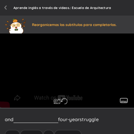
Aprende inglés a través de videos.: Escuela de Arquitectura
Reorganicemos los subtítulos para completarlos.
and
retained
it
during
my
four-year
struggle