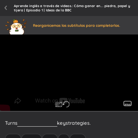
Aprende inglés a través de videos.: Cómo ganar en... piedra, papel y
tijera | Episodio 1 | Ideas de la BBC
Reorganicemos los subtítulos para completarlos.
Turns
out
there
are
a
few
key
strategies.