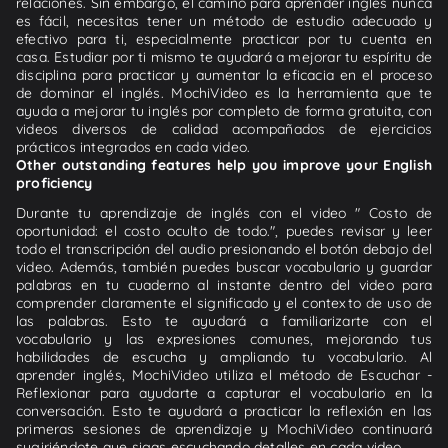
relaciones. Sin embargo, el camino para aprender inglés nunca
es fácil, necesitas tener un método de estudio adecuado y
efectivo para ti, especialmente practicar por tu cuenta en
casa. Estudiar por ti mismo te ayudará a mejorar tu espíritu de
disciplina para practicar y aumentar la eficacia en el proceso
de dominar el inglés. MochiVideo es la herramienta que te
ayuda a mejorar tu inglés por completo de forma gratuita, con
videos diversos de calidad acompañados de ejercicios
prácticos integrados en cada video.
Other outstanding features help you improve your English
proficiency
Durante tu aprendizaje de inglés con el video " Costo de
oportunidad: el costo oculto de todo.", puedes revisar y leer
todo el transcripción del audio presionando el botón debajo del
video. Además, también puedes buscar vocabulario y guardar
palabras en tu cuaderno al instante dentro del video para
comprender claramente el significado y el contexto de uso de
las palabras. Esto te ayudará a familiarizarte con el
vocabulario y las expresiones comunes, mejorando tus
habilidades de escucha y ampliando tu vocabulario. Al
aprender inglés, MochiVideo utiliza el método de Escuchar -
Reflexionar para ayudarte a capturar el vocabulario en la
conversación. Esto te ayudará a practicar la reflexión en las
primeras sesiones de aprendizaje y MochiVideo continuará
sugiriéndote que sigas escuchando detalles en cada video.