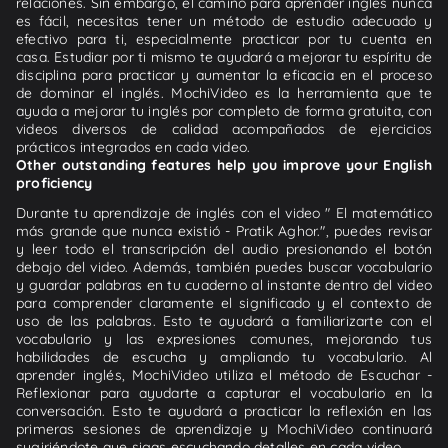
relaciones. Sin embargo, el camino para aprender inglés nunca
es fácil, necesitas tener un método de estudio adecuado y
efectivo para ti, especialmente practicar por tu cuenta en
casa. Estudiar por ti mismo te ayudará a mejorar tu espíritu de
disciplina para practicar y aumentar la eficacia en el proceso
de dominar el inglés. MochiVideo es la herramienta que te
ayuda a mejorar tu inglés por completo de forma gratuita, con
videos diversos de calidad acompañados de ejercicios
prácticos integrados en cada video.
Other outstanding features help you improve your English
proficiency
Durante tu aprendizaje de inglés con el video " El matemático
más grande que nunca existió - Pratik Aghor.", puedes revisar
y leer todo el transcripción del audio presionando el botón
debajo del video. Además, también puedes buscar vocabulario
y guardar palabras en tu cuaderno al instante dentro del video
para comprender claramente el significado y el contexto de
uso de las palabras. Esto te ayudará a familiarizarte con el
vocabulario y las expresiones comunes, mejorando tus
habilidades de escucha y ampliando tu vocabulario. Al
aprender inglés, MochiVideo utiliza el método de Escuchar -
Reflexionar para ayudarte a capturar el vocabulario en la
conversación. Esto te ayudará a practicar la reflexión en las
primeras sesiones de aprendizaje y MochiVideo continuará
sugiriéndote que sigas escuchando detalles en cada video.