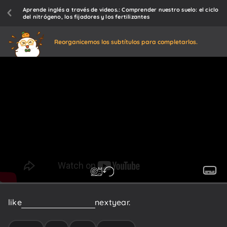
Aprende inglés a través de videos.: Comprender nuestro suelo: el ciclo
del nitrógeno, los fijadores y los fertilizantes
Reorganicemos los subtítulos para completarlos.
like
clover,
for
fertile
soil
next
year.