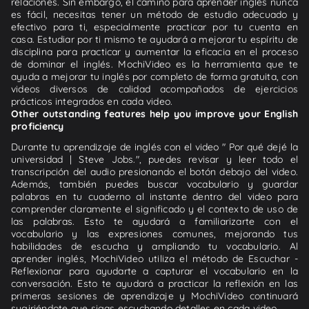
relaciones. Sin embargo, el camino para aprender inglés nunca
es fácil, necesitas tener un método de estudio adecuado y
efectivo para ti, especialmente practicar por tu cuenta en
casa. Estudiar por ti mismo te ayudará a mejorar tu espíritu de
disciplina para practicar y aumentar la eficacia en el proceso
de dominar el inglés. MochiVideo es la herramienta que te
ayuda a mejorar tu inglés por completo de forma gratuita, con
videos diversos de calidad acompañados de ejercicios
prácticos integrados en cada video.
Other outstanding features help you improve your English
proficiency
Durante tu aprendizaje de inglés con el video " Por qué dejé la
universidad | Steve Jobs.", puedes revisar y leer todo el
transcripción del audio presionando el botón debajo del video.
Además, también puedes buscar vocabulario y guardar
palabras en tu cuaderno al instante dentro del video para
comprender claramente el significado y el contexto de uso de
las palabras. Esto te ayudará a familiarizarte con el
vocabulario y las expresiones comunes, mejorando tus
habilidades de escucha y ampliando tu vocabulario. Al
aprender inglés, MochiVideo utiliza el método de Escuchar -
Reflexionar para ayudarte a capturar el vocabulario en la
conversación. Esto te ayudará a practicar la reflexión en las
primeras sesiones de aprendizaje y MochiVideo continuará
sugiriéndote que sigas escuchando detalles en cada video.