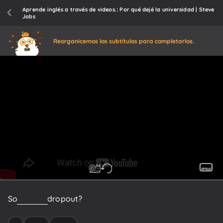
Aprende inglés a través de videos.: Por qué dejé la universidad | Steve
Jobs
Reorganicemos los subtítulos para completarlos.
So
why
did
I
drop
out?