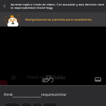
Aprende inglés a través de videos.: Con ese poder y esos derechos viene
la responsabilidad | David Hogg
Reorganicemos los subtítulos para completarlos.
think
what
it's
going
to
require
similar