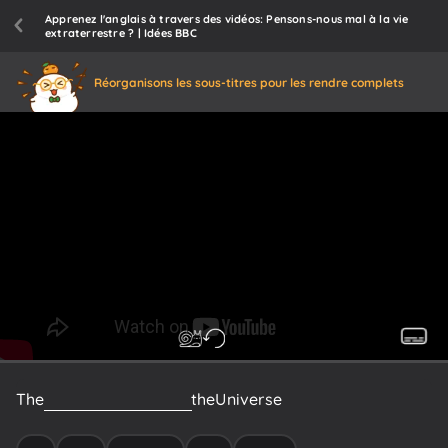
Apprenez l'anglais à travers des vidéos: Pensons-nous mal à la vie
extraterrestre ? | Idées BBC
Réorganisons les sous-titres pour les rendre complets
The
search
for
alien
life
in
the
Universe