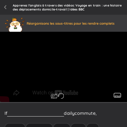
Apprenez l'anglais à travers des vidéos: Voyage en train : une histoire
des déplacements domicile-travail | Idées BBC
Réorganisons les sous-titres pour les rendre complets
If
you're
watching
this
on
your
daily
commute,