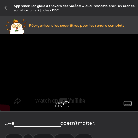
Apprenez l'anglais à travers des vidéos: À quoi ressemblerait un monde
sans humains ? | Idées BBC
Réorganisons les sous-titres pour les rendre complets
…we
don't
know
how
-
that
doesn't
matter.