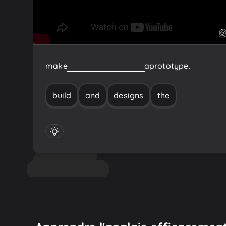
make
the
designs
and
build
a
prototype.
build
and
designs
the