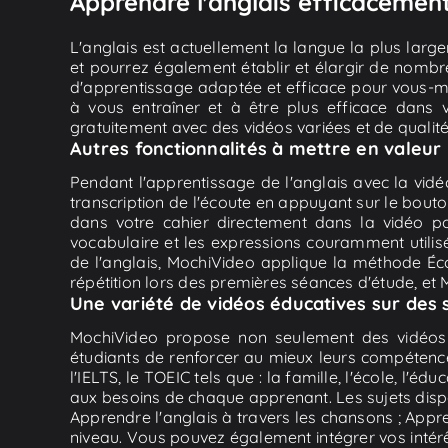
Apprendre l'anglais efficacement a
L'anglais est actuellement la langue la plus lar
et pourrez également établir et élargir de nombr
d'apprentissage adaptée et efficace pour vous-mê
à vous entraîner et à être plus efficace dans v
gratuitement avec des vidéos variées et de quali
Autres fonctionnalités à mettre en valeur
Pendant l'apprentissage de l'anglais avec la vidéo " 
transcription de l'écoute en appuyant sur le bout
dans votre cahier directement dans la vidéo po
vocabulaire et les expressions couramment utilis
de l'anglais, MochiVideo applique la méthode Éco
répétition lors des premières séances d'étude, et
Une variété de vidéos éducatives sur des 
MochiVideo propose non seulement des vidéos d
étudiants de renforcer au mieux leurs compétence
l'IELTS, le TOEIC tels que : la famille, l'école, l'éd
aux besoins de chaque apprenant. Les sujets dispo
Apprendre l'anglais à travers les chansons ; Appre
niveau. Vous pouvez également intégrer vos intér