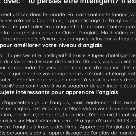
vec " Tu penses être intelligent? Il exi
gement utilisée dans le monde. En maîtrisant cette langue, 
euses relations. Cependant, l'apprentissage de l'anglais n'
me, en particulier en pratiquant à la maison. L'auto-appre
otre progression pour maîtriser l'anglais. MochiVideo est
té, accompagnées d'exercices pratiques inclus dans chaque 
 pour améliorer votre niveau d'anglais
Tu penses être intelligent? Il existe 9 types d’intelligence !.
on du clavier en dessous de la vidéo. De plus, vous pouvez r
ur comprendre le sens et le contexte d'utilisation des m
és, ce qui renforce vos compétences d'écoute et élargit vot
uter - Répéter pour vous entraîner à saisir les mots dans
 MochiVideo continuera à vous suggérer de continuer à écou
sujets intéressants pour apprendre l'anglais
'apprentissage de l'anglais, mais également des exerci
s en anglais. Les écoutes de MochiVideo vous familiarisent
ucation, la science, les sports, la carrière, l'économie, la poli
nibles sur MochiVideo incluent : Pratique d'écoute IELTS pa
ndre l'anglais à travers des films ; Apprendre l'anglais à 
êts personnels dans l'apprentissage de l'anglais de manière