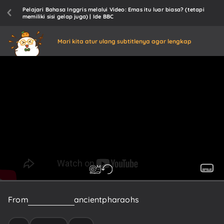
Pelajari Bahasa Inggris melalui Video: Emas itu luar biasa? (tetapi
memiliki sisi gelap juga) | Ide BBC
Mari kita atur ulang subtitlenya agar lengkap
From
the
tombs
of
ancient
pharaohs