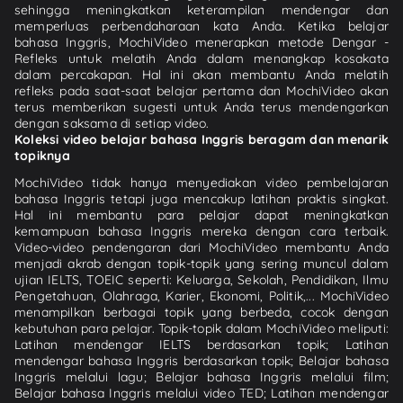
sehingga meningkatkan keterampilan mendengar dan
memperluas perbendaharaan kata Anda. Ketika belajar
bahasa Inggris, MochiVideo menerapkan metode Dengar -
Refleks untuk melatih Anda dalam menangkap kosakata
dalam percakapan. Hal ini akan membantu Anda melatih
refleks pada saat-saat belajar pertama dan MochiVideo akan
terus memberikan sugesti untuk Anda terus mendengarkan
dengan saksama di setiap video.
Koleksi video belajar bahasa Inggris beragam dan menarik
topiknya
MochiVideo tidak hanya menyediakan video pembelajaran
bahasa Inggris tetapi juga mencakup latihan praktis singkat.
Hal ini membantu para pelajar dapat meningkatkan
kemampuan bahasa Inggris mereka dengan cara terbaik.
Video-video pendengaran dari MochiVideo membantu Anda
menjadi akrab dengan topik-topik yang sering muncul dalam
ujian IELTS, TOEIC seperti: Keluarga, Sekolah, Pendidikan, Ilmu
Pengetahuan, Olahraga, Karier, Ekonomi, Politik,... MochiVideo
menampilkan berbagai topik yang berbeda, cocok dengan
kebutuhan para pelajar. Topik-topik dalam MochiVideo meliputi:
Latihan mendengar IELTS berdasarkan topik; Latihan
mendengar bahasa Inggris berdasarkan topik; Belajar bahasa
Inggris melalui lagu; Belajar bahasa Inggris melalui film;
Belajar bahasa Inggris melalui video TED; Latihan mendengar