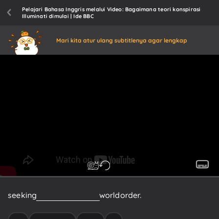
Pelajari Bahasa Inggris melalui Video: Bagaimana teori konspirasi
Illuminati dimulai | Ide BBC
Mari kita atur ulang subtitlenya agar lengkap
seeking
to
establish
a
new
world
order.