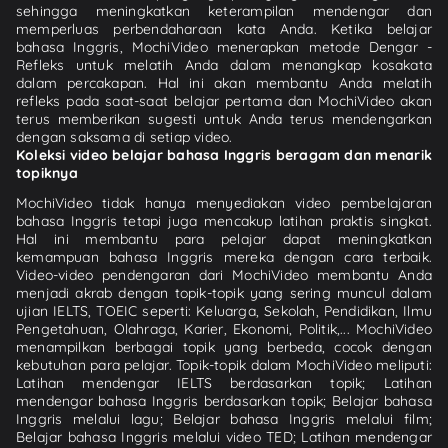
sehingga meningkatkan keterampilan mendengar dan
memperluas perbendaharaan kata Anda. Ketika belajar
bahasa Inggris, MochiVideo menerapkan metode Dengar -
Refleks untuk melatih Anda dalam menangkap kosakata
dalam percakapan. Hal ini akan membantu Anda melatih
refleks pada saat-saat belajar pertama dan MochiVideo akan
terus memberikan sugesti untuk Anda terus mendengarkan
dengan saksama di setiap video.
Koleksi video belajar bahasa Inggris beragam dan menarik
topiknya
MochiVideo tidak hanya menyediakan video pembelajaran
bahasa Inggris tetapi juga mencakup latihan praktis singkat.
Hal ini membantu para pelajar dapat meningkatkan
kemampuan bahasa Inggris mereka dengan cara terbaik.
Video-video pendengaran dari MochiVideo membantu Anda
menjadi akrab dengan topik-topik yang sering muncul dalam
ujian IELTS, TOEIC seperti: Keluarga, Sekolah, Pendidikan, Ilmu
Pengetahuan, Olahraga, Karier, Ekonomi, Politik,... MochiVideo
menampilkan berbagai topik yang berbeda, cocok dengan
kebutuhan para pelajar. Topik-topik dalam MochiVideo meliputi:
Latihan mendengar IELTS berdasarkan topik; Latihan
mendengar bahasa Inggris berdasarkan topik; Belajar bahasa
Inggris melalui lagu; Belajar bahasa Inggris melalui film;
Belajar bahasa Inggris melalui video TED; Latihan mendengar