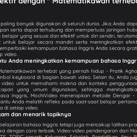
fektif dengan " Matematikawan terheba
paling banyak digunakan di seluruh dunia. Jika Anda da
pan serta dapat terhubung dan memperluas jaringan hubu
elajar yang sesuai dan efektif untuk diri sendiri, terutama
tuk belajar secara mandiri serta meningkatkan efekti
mperbaiki kemampuan bahasa Inggris Anda secara gratis 
p video.
antu Anda meningkatkan kemampuan bahasa Inggr
 Matematikawan terhebat yang pernah hidup - Pratik Ag
mbol keyboard di bagian bawah video. Selain itu, Anda j
m video untuk memahami makna dan konteks penggunaan 
kapan yang umum digunakan, sehingga meningkatka
hasa Inggris, MochiVideo menerapkan metode Dengar 
ntu Anda melatih refleks pada saat-saat belajar pertam
di setiap video.
agam dan menarik topiknya
ajaran bahasa Inggris tetapi juga mencakup latihan prak
a dengan cara terbaik. Video-video pendengaran dari M
S, TOEIC seperti: Keluarga, Sekolah, Pendidikan, Ilmu Pen