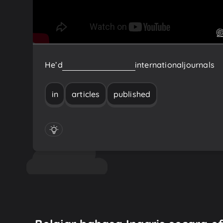
He’d
published
articles
in
international
journals
in
articles
published