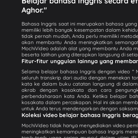
Belajar bahasa Inggris secara e
Aghor."
Bahasa Inggris saat ini merupakan bahasa yang 
memiliki lebih banyak kesempatan dalam kehidu
tidak pernah mudah, Anda perlu memiliki metode b
akan membantu Anda meningkatkan semangat un
MochiVideo adalah alat yang membantu Anda me
beserta latihan yang diterapkan langsung di setia
Fitur-fitur unggulan lainnya yang memb
Selama belajar bahasa Inggris dengan video "
seluruh transkrip dari audio dengan menekan to
kata ke dalam buku catatan langsung di dala
akrab dengan kosakata dan cara pengung
perbendaharaan kata Anda. Ketika belajar ba
kosakata dalam percakapan. Hal ini akan memba
untuk Anda terus mendengarkan dengan saksama 
Koleksi video belajar bahasa Inggris ber
MochiVideo tidak hanya menyediakan video pembel
meningkatkan kemampuan bahasa Inggris merek
topik-topik yang sering muncul dalam ujian IELT