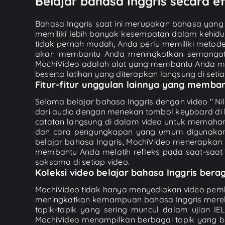
Belajar bahasa Inggris secara ef
Bahasa Inggris saat ini merupakan bahasa yang 
memiliki lebih banyak kesempatan dalam kehidu
tidak pernah mudah, Anda perlu memiliki metode b
akan membantu Anda meningkatkan semangat un
MochiVideo adalah alat yang membantu Anda me
beserta latihan yang diterapkan langsung di setia
Fitur-fitur unggulan lainnya yang memb
Selama belajar bahasa Inggris dengan video " N
dari audio dengan menekan tombol keyboard di b
catatan langsung di dalam video untuk memaha
dan cara pengungkapan yang umum digunakan,
belajar bahasa Inggris, MochiVideo menerapkan
membantu Anda melatih refleks pada saat-saat
saksama di setiap video.
Koleksi video belajar bahasa Inggris ber
MochiVideo tidak hanya menyediakan video pembel
meningkatkan kemampuan bahasa Inggris merek
topik-topik yang sering muncul dalam ujian IELT
MochiVideo menampilkan berbagai topik yang be