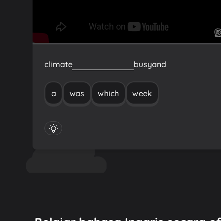
climate
week
which
was
a
busy
and
a
was
which
week