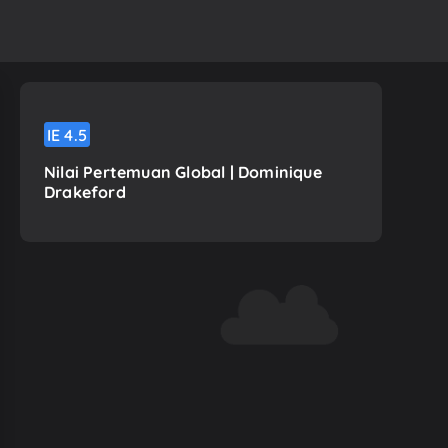
IE
4.5
Nilai Pertemuan Global | Dominique
Drakeford