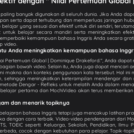
ektif dengan " Nilai Pertemuan Global
paling banyak digunakan di seluruh dunia. Jika Anda da
pan serta dapat terhubung dan memperluas jaringan hubu
elajar yang sesuai dan efektif untuk diri sendiri, terutama
tuk belajar secara mandiri serta meningkatkan efekti
mperbaiki kemampuan bahasa Inggris Anda secara gratis 
p video.
antu Anda meningkatkan kemampuan bahasa Inggr
ilai Pertemuan Global | Dominique Drakeford.", Anda dapa
agian bawah video. Selain itu, Anda juga dapat mencari 
mi makna dan konteks penggunaan kata tersebut. Hal in
 sehingga meningkatkan keterampilan mendengar dan 
 metode Dengar - Refleks untuk melatih Anda dalam men
 belajar pertama dan MochiVideo akan terus memberikan
agam dan menarik topiknya
ajaran bahasa Inggris tetapi juga mencakup latihan prak
a dengan cara terbaik. Video-video pendengaran dari M
S, TOEIC seperti: Keluarga, Sekolah, Pendidikan, Ilmu Pen
rbeda, cocok dengan kebutuhan para pelajar. Topik-topi