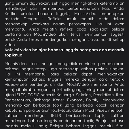
yang umum digunakan, sehingga meningkatkan keterampilan
mendengar dan memperluas perbendaharaan kata Anda.
Ketika belajar bahasa Inggris, MochiVideo menerapkan
metode Dengar - Refleks untuk melatih Anda dalam
menangkap kosakata dalam percakapan. Hal ini akan
membantu Anda melatih refleks pada saat-saat belajar
pertama dan MochiVideo akan terus memberikan sugesti
untuk Anda terus mendengarkan dengan saksama di setiap
video.
Koleksi video belajar bahasa Inggris beragam dan menarik
topiknya
MochiVideo tidak hanya menyediakan video pembelajaran
bahasa Inggris tetapi juga mencakup latihan praktis singkat.
Hal ini membantu para pelajar dapat meningkatkan
kemampuan bahasa Inggris mereka dengan cara terbaik.
Video-video pendengaran dari MochiVideo membantu Anda
menjadi akrab dengan topik-topik yang sering muncul dalam
ujian IELTS, TOEIC seperti: Keluarga, Sekolah, Pendidikan, Ilmu
Pengetahuan, Olahraga, Karier, Ekonomi, Politik,... MochiVideo
menampilkan berbagai topik yang berbeda, cocok dengan
kebutuhan para pelajar. Topik-topik dalam MochiVideo meliputi:
Latihan mendengar IELTS berdasarkan topik; Latihan
mendengar bahasa Inggris berdasarkan topik; Belajar bahasa
Inggris melalui lagu; Belajar bahasa Inggris melalui film;