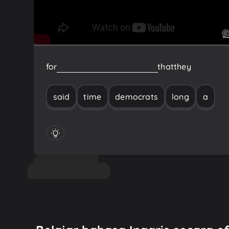
for
a
long
time
Democrats
said
that
they
said
time
democrats
long
a