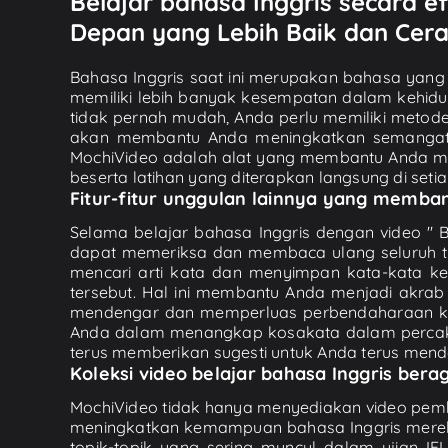
Belajar bahasa Inggris secara 
Depan yang Lebih Baik dan Cera
Bahasa Inggris saat ini merupakan bahasa yang 
memiliki lebih banyak kesempatan dalam kehidu
tidak pernah mudah, Anda perlu memiliki metode b
akan membantu Anda meningkatkan semangat un
MochiVideo adalah alat yang membantu Anda me
beserta latihan yang diterapkan langsung di setia
Fitur-fitur unggulan lainnya yang memb
Selama belajar bahasa Inggris dengan video "
dapat memeriksa dan membaca ulang seluruh tra
mencari arti kata dan menyimpan kata-kata 
tersebut. Hal ini membantu Anda menjadi akr
mendengar dan memperluas perbendaharaan kata
Anda dalam menangkap kosakata dalam percakap
terus memberikan sugesti untuk Anda terus mend
Koleksi video belajar bahasa Inggris ber
MochiVideo tidak hanya menyediakan video pembel
meningkatkan kemampuan bahasa Inggris merek
topik-topik yang sering muncul dalam ujian IELT