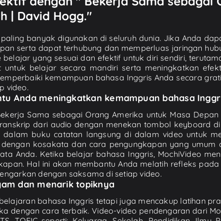
efektif dengan " Bekerja Sama sebagai
h | David Hogg."
paling banyak digunakan di seluruh dunia. Jika Anda da
pan serta dapat terhubung dan memperluas jaringan hubu
elajar yang sesuai dan efektif untuk diri sendiri, terutama
tuk belajar secara mandiri serta meningkatkan efekti
mperbaiki kemampuan bahasa Inggris Anda secara gratis 
p video.
antu Anda meningkatkan kemampuan bahasa Inggr
 Bekerja Sama sebagai Orang Amerika untuk Masa Depan y
nskrip dari audio dengan menekan tombol keyboard di b
ke dalam buku catatan langsung di dalam video untuk
ab dengan kosakata dan cara pengungkapan yang umum d
 Anda. Ketika belajar bahasa Inggris, MochiVideo men
an. Hal ini akan membantu Anda melatih refleks pada 
engarkan dengan saksama di setiap video.
agam dan menarik topiknya
ajaran bahasa Inggris tetapi juga mencakup latihan prak
a dengan cara terbaik. Video-video pendengaran dari M
S, TOEIC seperti: Keluarga, Sekolah, Pendidikan, Ilmu Pen