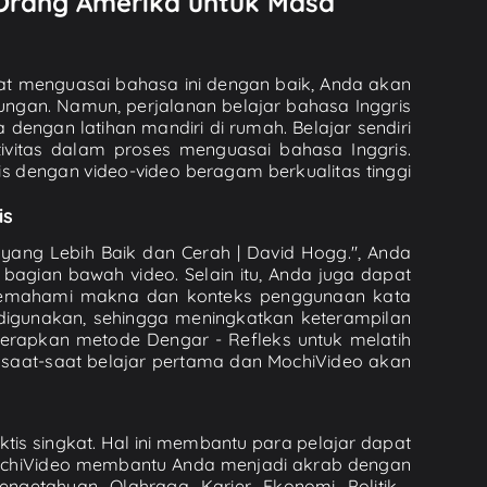
 Orang Amerika untuk Masa
pat menguasai bahasa ini dengan baik, Anda akan
ngan. Namun, perjalanan belajar bahasa Inggris
 dengan latihan mandiri di rumah. Belajar sendiri
vitas dalam proses menguasai bahasa Inggris.
dengan video-video beragam berkualitas tinggi
is
ang Lebih Baik dan Cerah | David Hogg.", Anda
agian bawah video. Selain itu, Anda juga dapat
 memahami makna dan konteks penggunaan kata
igunakan, sehingga meningkatkan keterampilan
erapkan metode Dengar - Refleks untuk melatih
saat-saat belajar pertama dan MochiVideo akan
tis singkat. Hal ini membantu para pelajar dapat
ochiVideo membantu Anda menjadi akrab dengan
getahuan, Olahraga, Karier, Ekonomi, Politik,...