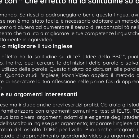
 con " Che effetto ha la solitudine su di
l mondo. Se riesci a padroneggiare bene questa lingua, avra
glese non è mai stato facile, è necessario adottare un metod
o ti aiuterà ad aumentare il senso di responsabilità nello
nto che ti aiuta a migliorare le tue competenze linguistich
ettamente in ogni video.
 a migliorare il tuo inglese
effetto ha la solitudine su di te? | Idee della BBC.", puoi 
eo. Inoltre, puoi cercare le definizioni delle parole e sal
utilizzo delle parole. Questo ti aiuta ad abituarti alle paro
o. Quando studi l'inglese, MochiVideo applica il metodo di
e di esercitare la tua riflessione nelle prime fasi di appr
o.
ese su argomenti interessanti
lese ma include anche brevi esercizi pratici. Ciò aiuta gli s
o a familiarizzare con argomenti comuni nei test di IELTS, 
visualizza diversi argomenti, adatti alle esigenze degli stude
dell'ascolto in inglese per argomento; Imparare l'inglese att
atica dell'ascolto TOEIC per livello. Puoi anche integrare i t
metodo di apprendimento guardando video su argomenti co