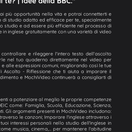
 te? | Idee della BBC."
i più opportunità nella vita e potrai connetterti e
o di studio adatto ed efficace per te, specialmente
 studio e ad essere più efficiente nel processo di
e in inglese gratuitamente con una varietà di video
controllare e rileggere l'intero testo dell'ascolto
varle nel tuo quaderno direttamente nel video per
le e alle espressioni comuni, migliorando così le tue
 Ascolto - Riflessione che ti aiuta a imparare il
endimento e MochiVideo continuerà a consigliarti di
tudenti a potenziare al meglio le proprie competenze
TOEIC come: Famiglia, Scuola, Educazione, Scienza,
nti. Gli argomenti presenti in MochiVideo includono:
raverso le canzoni; Imparare l'inglese attraverso i
uoi interessi personali nello studio dell'inglese in
me musica, cinema,... per mantenere l'abitudine