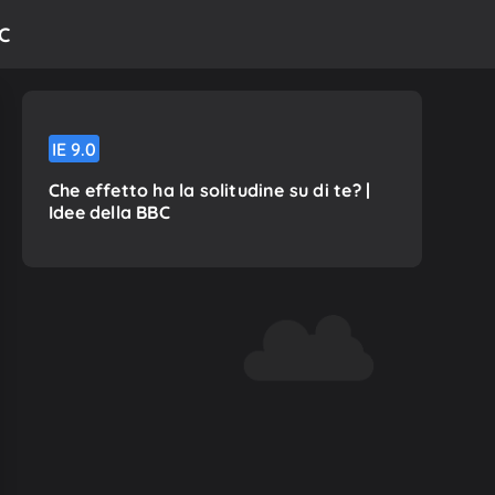
BC
IE
9.0
Che effetto ha la solitudine su di te? |
Idee della BBC