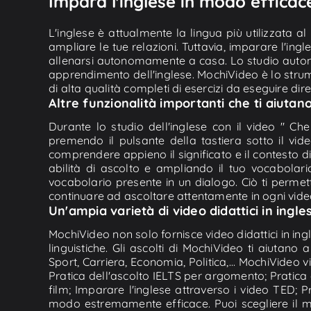
Impara l'inglese in modo efficace
L'inglese è attualmente la lingua più utilizzata a
ampliare le tue relazioni. Tuttavia, imparare l'in
allenarsi autonomamente a casa. Lo studio autonom
apprendimento dell'inglese. MochiVideo è lo strume
di alta qualità completi di esercizi da eseguire dir
Altre funzionalità importanti che ti aiutano
Durante lo studio dell'inglese con il video " Che 
premendo il pulsante della tastiera sotto il vid
comprendere appieno il significato e il contesto di 
abilità di ascolto e ampliando il tuo vocabolari
vocabolario presente in un dialogo. Ciò ti permett
continuare ad ascoltare attentamente in ogni vide
Un'ampia varietà di video didattici in ingl
MochiVideo non solo fornisce video didattici in ing
linguistiche. Gli ascolti di MochiVideo ti aiutan
Sport, Carriera, Economia, Politica,... MochiVideo 
Pratica dell'ascolto IELTS per argomento; Pratica 
film; Imparare l'inglese attraverso i video TED; Pr
modo estremamente efficace. Puoi scegliere il 