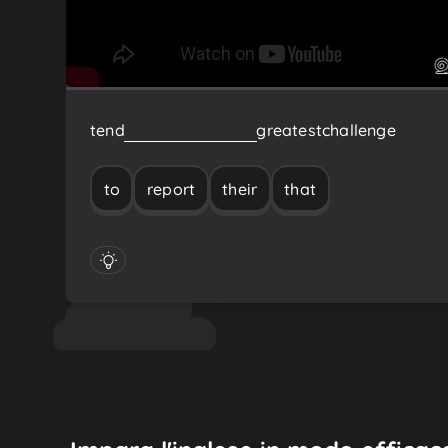
tend
to
report
that
their
greatest
challenge
to
report
their
that