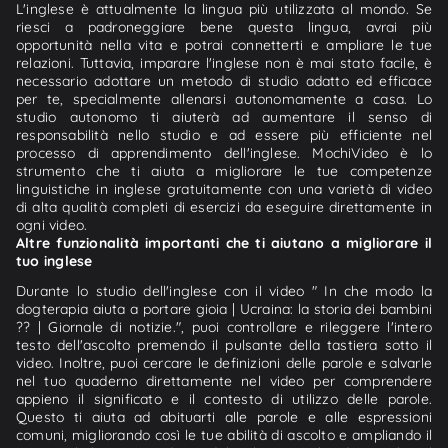
L'inglese è attualmente la lingua più utilizzata al mondo. Se
riesci a padroneggiare bene questa lingua, avrai più
opportunità nella vita e potrai connetterti e ampliare le tue
relazioni. Tuttavia, imparare l'inglese non è mai stato facile, è
necessario adottare un metodo di studio adatto ed efficace
per te, specialmente allenarsi autonomamente a casa. Lo
studio autonomo ti aiuterà ad aumentare il senso di
responsabilità nello studio e ad essere più efficiente nel
processo di apprendimento dell'inglese. MochiVideo è lo
strumento che ti aiuta a migliorare le tue competenze
linguistiche in inglese gratuitamente con una varietà di video
di alta qualità completi di esercizi da eseguire direttamente in
ogni video.
Altre funzionalità importanti che ti aiutano a migliorare il
tuo inglese
Durante lo studio dell'inglese con il video " In che modo la
dogterapia aiuta a portare gioia | Ucraina: la storia dei bambini
?? | Giornale di notizie.", puoi controllare e rileggere l'intero
testo dell'ascolto premendo il pulsante della tastiera sotto il
video. Inoltre, puoi cercare le definizioni delle parole e salvarle
nel tuo quaderno direttamente nel video per comprendere
appieno il significato e il contesto di utilizzo delle parole.
Questo ti aiuta ad abituarti alle parole e alle espressioni
comuni, migliorando così le tue abilità di ascolto e ampliando il