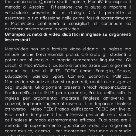
tuo vocabolario. Quando studi l'inglese, MochiVideo applica il
metodo di Ascolto - Riflessione che ti aiuta a imparare il
vocabolario presente in un dialogo. Ciò ti permette di
esercitare la tua riflessione nelle prime fasi di apprendimento
e MochiVideo continuerà a consigliarti di continuare ad
ascoltare attentamente in ogni video.
Un'ampia varietà di video didattici in inglese su argomenti
interessanti
MochiVideo non solo fornisce video didattici in inglese ma
include anche brevi esercizi pratici. Ciò aiuta gli studenti a
potenziare al meglio le proprie competenze linguistiche. Gli
ascolti di MochiVideo ti aiutano a familiarizzare con argomenti
comuni nei test di IELTS, TOEIC come: Famiglia, Scuola,
Educazione, Scienza, Sport, Carriera, Economia, Politica,...
MochiVideo visualizza diversi argomenti, adatti alle esigenze
degli studenti. Gli argomenti presenti in MochiVideo includono:
Pratica dell'ascolto IELTS per argomento; Pratica dell'ascolto in
inglese per argomento; Imparare l'inglese attraverso le
canzoni; Imparare l'inglese attraverso i film; Imparare l'inglese
attraverso i video TED; Pratica dell'ascolto TOEIC per livello.
Puoi anche integrare i tuoi interessi personali nello studio
dell'inglese in modo estremamente efficace. Puoi scegliere il
metodo di apprendimento guardando video su argomenti
come musica, cinema,... per mantenere l'abitudine allo studio