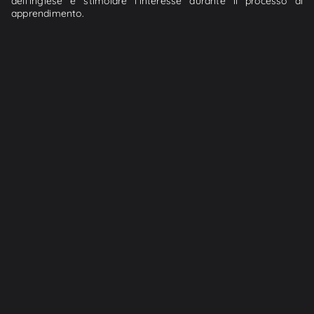
dell'inglese e stimolare l'interesse durante il processo di
apprendimento.