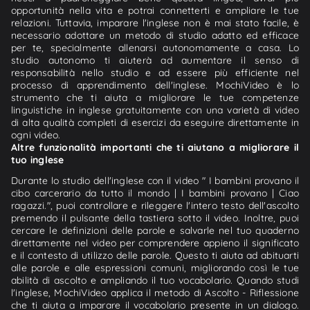
opportunità nella vita e potrai connetterti e ampliare le tue
relazioni. Tuttavia, imparare l'inglese non è mai stato facile, è
necessario adottare un metodo di studio adatto ed efficace
per te, specialmente allenarsi autonomamente a casa. Lo
studio autonomo ti aiuterà ad aumentare il senso di
responsabilità nello studio e ad essere più efficiente nel
processo di apprendimento dell'inglese. MochiVideo è lo
strumento che ti aiuta a migliorare le tue competenze
linguistiche in inglese gratuitamente con una varietà di video
di alta qualità completi di esercizi da eseguire direttamente in
ogni video.
Altre funzionalità importanti che ti aiutano a migliorare il
tuo inglese
Durante lo studio dell'inglese con il video " I bambini provano il
cibo carcerario da tutto il mondo | I bambini provano | Ciao
ragazzi.", puoi controllare e rileggere l'intero testo dell'ascolto
premendo il pulsante della tastiera sotto il video. Inoltre, puoi
cercare le definizioni delle parole e salvarle nel tuo quaderno
direttamente nel video per comprendere appieno il significato
e il contesto di utilizzo delle parole. Questo ti aiuta ad abituarti
alle parole e alle espressioni comuni, migliorando così le tue
abilità di ascolto e ampliando il tuo vocabolario. Quando studi
l'inglese, MochiVideo applica il metodo di Ascolto - Riflessione
che ti aiuta a imparare il vocabolario presente in un dialogo.