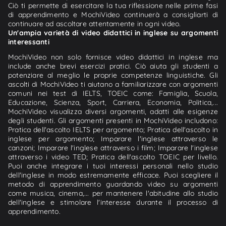
Ciò ti permette di esercitare la tua riflessione nelle prime fasi
di apprendimento e MochiVideo continuerà a consigliarti di
continuare ad ascoltare attentamente in ogni video.
Un'ampia varietà di video didattici in inglese su argomenti
interessanti
MochiVideo non solo fornisce video didattici in inglese ma
include anche brevi esercizi pratici. Ciò aiuta gli studenti a
potenziare al meglio le proprie competenze linguistiche. Gli
ascolti di MochiVideo ti aiutano a familiarizzare con argomenti
comuni nei test di IELTS, TOEIC come: Famiglia, Scuola,
Educazione, Scienza, Sport, Carriera, Economia, Politica,...
MochiVideo visualizza diversi argomenti, adatti alle esigenze
degli studenti. Gli argomenti presenti in MochiVideo includono:
Pratica dell'ascolto IELTS per argomento; Pratica dell'ascolto in
inglese per argomento; Imparare l'inglese attraverso le
canzoni; Imparare l'inglese attraverso i film; Imparare l'inglese
attraverso i video TED; Pratica dell'ascolto TOEIC per livello.
Puoi anche integrare i tuoi interessi personali nello studio
dell'inglese in modo estremamente efficace. Puoi scegliere il
metodo di apprendimento guardando video su argomenti
come musica, cinema,... per mantenere l'abitudine allo studio
dell'inglese e stimolare l'interesse durante il processo di
apprendimento.