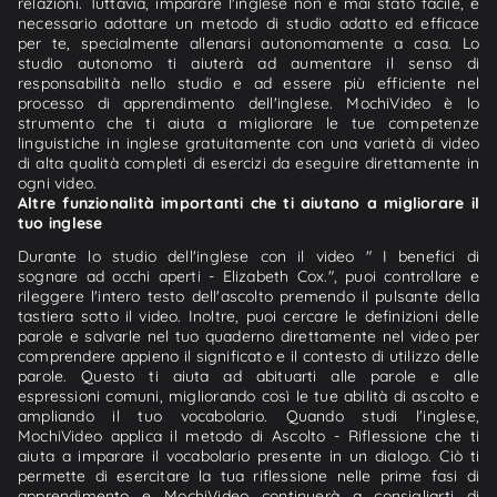
relazioni. Tuttavia, imparare l'inglese non è mai stato facile, è
necessario adottare un metodo di studio adatto ed efficace
per te, specialmente allenarsi autonomamente a casa. Lo
studio autonomo ti aiuterà ad aumentare il senso di
responsabilità nello studio e ad essere più efficiente nel
processo di apprendimento dell'inglese. MochiVideo è lo
strumento che ti aiuta a migliorare le tue competenze
linguistiche in inglese gratuitamente con una varietà di video
di alta qualità completi di esercizi da eseguire direttamente in
ogni video.
Altre funzionalità importanti che ti aiutano a migliorare il
tuo inglese
Durante lo studio dell'inglese con il video " I benefici di
sognare ad occhi aperti - Elizabeth Cox.", puoi controllare e
rileggere l'intero testo dell'ascolto premendo il pulsante della
tastiera sotto il video. Inoltre, puoi cercare le definizioni delle
parole e salvarle nel tuo quaderno direttamente nel video per
comprendere appieno il significato e il contesto di utilizzo delle
parole. Questo ti aiuta ad abituarti alle parole e alle
espressioni comuni, migliorando così le tue abilità di ascolto e
ampliando il tuo vocabolario. Quando studi l'inglese,
MochiVideo applica il metodo di Ascolto - Riflessione che ti
aiuta a imparare il vocabolario presente in un dialogo. Ciò ti
permette di esercitare la tua riflessione nelle prime fasi di
apprendimento e MochiVideo continuerà a consigliarti di