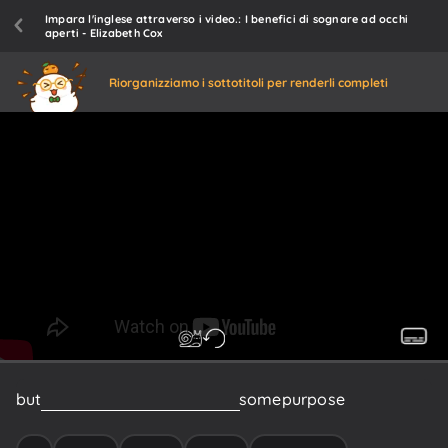
Impara l'inglese attraverso i video.: I benefici di sognare ad occhi
aperti - Elizabeth Cox
Riorganizziamo i sottotitoli per renderli completi
but
scientists
think
it
must
have
some
purpose