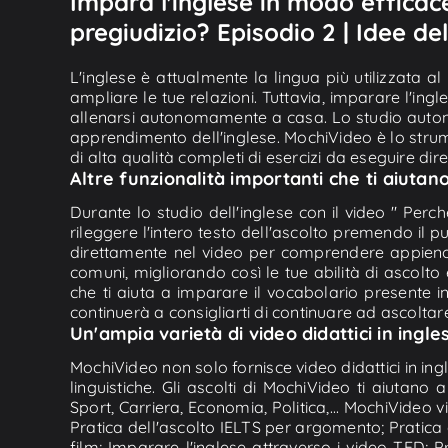
Impara l'inglese in modo efficac
pregiudizio? Episodio 2 | Idee de
L'inglese è attualmente la lingua più utilizzata a
ampliare le tue relazioni. Tuttavia, imparare l'in
allenarsi autonomamente a casa. Lo studio autonom
apprendimento dell'inglese. MochiVideo è lo strume
di alta qualità completi di esercizi da eseguire dir
Altre funzionalità importanti che ti aiutano
Durante lo studio dell'inglese con il video " Perc
rileggere l'intero testo dell'ascolto premendo il pu
direttamente nel video per comprendere appieno il 
comuni, migliorando così le tue abilità di ascolto
che ti aiuta a imparare il vocabolario presente i
continuerà a consigliarti di continuare ad ascoltar
Un'ampia varietà di video didattici in ingl
MochiVideo non solo fornisce video didattici in ing
linguistiche. Gli ascolti di MochiVideo ti aiutan
Sport, Carriera, Economia, Politica,... MochiVideo 
Pratica dell'ascolto IELTS per argomento; Pratica 
film; Imparare l'inglese attraverso i video TED; Pr