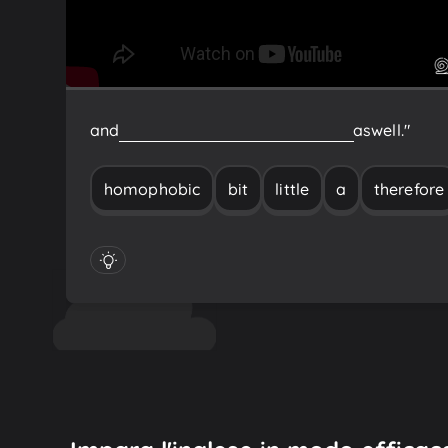
and
therefore
a
little
bit
homophobic
as
well."
homophobic
bit
little
a
therefore