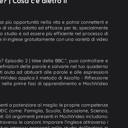
 | Cosa c'è dietro il
i più opportunità nella vita e potrai connetterti e
o di studio adatto ed efficace per te, specialmente
 studio e ad essere più efficiente nel processo di
e in inglese gratuitamente con una varietà di video
? Episodio 2 | Idee della BBC.", puoi controllare e
 definizioni delle parole e salvarle nel tuo quaderno
i aiuta ad abituarti alle parole e alle espressioni
chiVideo applica il metodo di Ascolto - Riflessione
one nelle prime fasi di apprendimento e MochiVideo
tudenti a potenziare al meglio le proprie competenze
TOEIC come: Famiglia, Scuola, Educazione, Scienza,
nti. Gli argomenti presenti in MochiVideo includono:
raverso le canzoni; Imparare l'inglese attraverso i
uoi interessi personali nello studio dell'inglese in