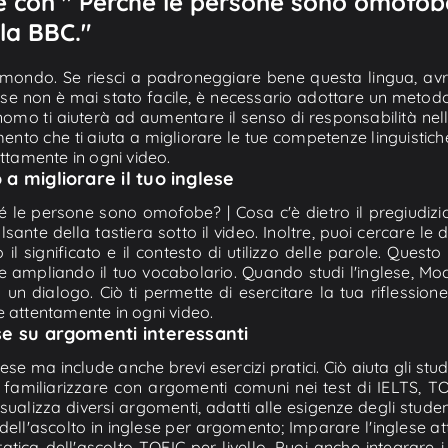
e con " Perché le persone sono omofobe?
lla BBC."
l mondo. Se riesci a padroneggiare bene questa lingua, avra
glese non è mai stato facile, è necessario adottare un metod
o ti aiuterà ad aumentare il senso di responsabilità nello
nto che ti aiuta a migliorare le tue competenze linguistich
ettamente in ogni video.
 a migliorare il tuo inglese
hé le persone sono omofobe? | Cosa c'è dietro il pregiudizio
lsante della tastiera sotto il video. Inoltre, puoi cercare le
significato e il contesto di utilizzo delle parole. Questo t
 e ampliando il tuo vocabolario. Quando studi l'inglese, Mo
n un dialogo. Ciò ti permette di esercitare la tua riflessi
e attentamente in ogni video.
ese su argomenti interessanti
lese ma include anche brevi esercizi pratici. Ciò aiuta gli s
o a familiarizzare con argomenti comuni nei test di IELTS, 
visualizza diversi argomenti, adatti alle esigenze degli stude
dell'ascolto in inglese per argomento; Imparare l'inglese att
atica dell'ascolto TOEIC per livello. Puoi anche integrare i t