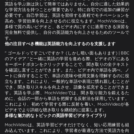
英語を学ぶ旅は決して簡単ではありません。自分に適した効果的
な学習方法を持つことが重要であり、特に自宅での追加の練習が
必要です。自己学習は、英語を習得する過程でモチベーションを
高め、学習効果を向上させるのに役立ちます。MochiVideoは、
多様で質の高いビデオと、各ビデオ内にすぐに適用できる演習を
完全無料で提供し、自分の英語能力を向上させるためのツールで
す。
他の注目すべき機能は英語能力を向上するのを支援します
" ゴールドってすごいですか？ (しかし暗い面もあります) | BBC
のアイデア."と一緒に英語の学習を進める際、ビデオの下にある
キーボードボタンをクリックすることで、聞き取りの全テキスト
を確認し直すことができます。また、ビデオ内で単語を調べ、ノ
ートに保存することで、単語の意味や使用文脈を理解するのに役
立ちます。これにより、一般的な単語や表現に慣れ親しむことが
でき、聞き取りスキルを向上させ、語彙を拡充することができま
す。英語を学ぶ際、MochiVideoでは、聞き取り能力を鍛えるた
めに、会話の一部から単語を把握する反射法を採用しています。
これにより、初めて学習する際に反射を養い、MochiVideoが各
ビデオでより詳細な聴き取りを継続的に提案します。
多様な魅力的なトピックの英語学習ビデオライブラリ
MochiVideoは、英語学習ビデオだけでなく、短い応用練習も組
み込んでいます。これにより、学習者が最適な方法で英語力を向