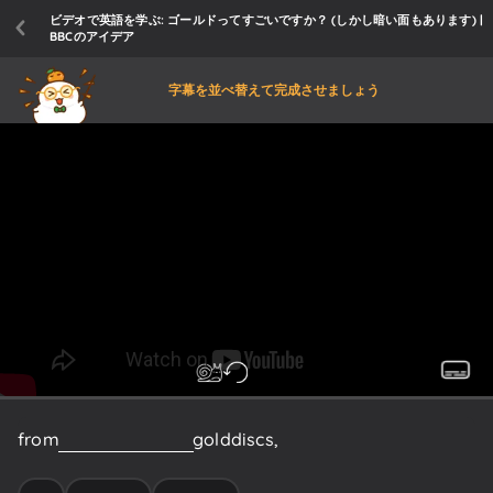
ビデオで英語を学ぶ: ゴールドってすごいですか？ (しかし暗い面もあります) |
BBCのアイデア
字幕を並べ替えて完成させましょう
from
golden
tickets
to
gold
discs,