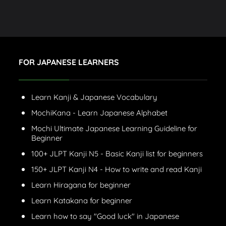
FOR JAPANESE LEARNERS
Learn Kanji & Japanese Vocabulary
MochiKana - Learn Japanese Alphabet
Mochi Ultimate Japanese Learning Guideline for
Beginner
100+ JLPT Kanji N5 - Basic Kanji list for beginners
150+ JLPT Kanji N4 - How to write and read Kanji
Learn Hiragana for beginner
Learn Katakana for beginner
Learn how to say "Good luck" in Japanese