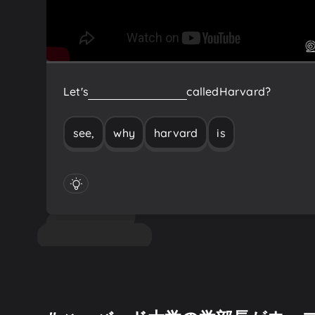
Let's
see,
why
is
Harvard
called
Harvard?
see,
why
harvard
is