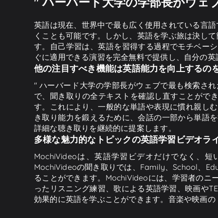
" ハーバード大学の学部長がウェ
英語は現在、世界中で最も広く使用されている言語
くことも可能です。しかし、英語を学ぶ旅は決して
す。自己学習は、英語を習得する過程でモチベーショ
ぐに適用できる演習を完全無料で提供し、自分の英
他の注目すべき機能は英語能力を向上するの
" ハーバード大学の学部長がウェブで最も検索さ
で、聞き取りの全テキストを確認し直すことがで
す。これにより、一般的な単語や表現に慣れ親しむこ
き取り能力を鍛えるために、会話の一部から単語を把
詳細な聴き取りを継続的に提案します。
多様な魅力的なトピックの英語学習ビデオラ
MochiVideoは、英語学習ビデオだけでな
MochiVideoの聞き取りでは、Family、School、Ed
ることができます。MochiVideoには、学習者
ったリスニング練習、歌による英語学習、映画やTE
効果的に英語を学ぶことができます。音楽や映画の