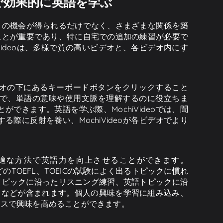
で効果的に英語を学ぶ
くの機会が得られるだけでなく、さまざまな関係を築
ことが重要であり、特に自宅での追加の練習が必要で
ideoは、多様で質の高いビデオと、各ビデオ内にす
デオの下にあるキーボードボタンをクリックすること
で、単語の意味や使用文脈を理解するのに役立ちま
きます。英語を学ぶ際、MochiVideoでは、聞
に反射を養い、MochiVideoが各ビデオでより
が最適な方法で英語力を向上させることができます。
liticsなどのTOEFL、TOEICの試験によく出るトピックに慣れ
TSトピックに沿ったリスニング練習、英語トピックに沿
習、などが含まれます。個人の興味を学習に組み込み、
セスで興味を高めることができます。