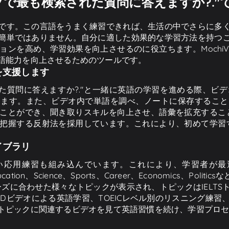
ブで最も検索された質問に答えますか?."
です。この言語をうまく練習できれば、生活の中でさらに多
簡単ではありません。自分に適した効果的な学習方法を持つ
ンを高め、学習効果を向上させるのに役立ちます。MochiV
語能力を向上させるためのツールです。
を支援します
れた質問に答えますか?."と一緒に英語の学習を進める際、ビ
きます。また、ビデオ内で単語を調べ、ノートに保存すること
とができ、聞き取りスキルを向上させ、語彙を拡充することがで
握する反射法を採用しています。これにより、初めて学習する際
イブラリ
く、短い応用練習も組み込んでいます。これにより、学習者
ucation、Science、Sports、Career、Economics、Po
のニーズに合わせた様々なトピックが表示され、トピックはIEL
Dビデオによる英語学習、TOEICレベル別のリスニング練
トピックに関連するビデオを見て英語習慣を続け、学習プロ