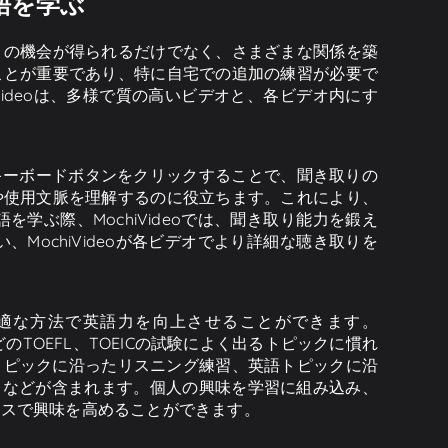
英語を学ぶ
くの機会が得られるだけでなく、さまざまな関係を築
ことが重要であり、特に自宅での追加の練習が必要で
ideoは、多様で質の高いビデオと、各ビデオ内にす
あるキーボードボタンをクリックすることで、聞き取りの
や使用文脈を理解するのに役立ちます。これにより、
ぶ際、MochiVideoでは、聞き取り能力を鍛え
ochiVideoが各ビデオでより詳細な聴き取りを
が最適な方法で英語力を向上させることができます。
liticsなどのTOEFL、TOEICの試験によく出るトピックに慣れ
TSトピックに沿ったリスニング練習、英語トピックに沿
習、などが含まれます。個人の興味を学習に組み込み、
セスで興味を高めることができます。