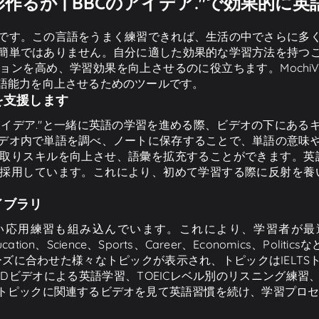
作るか | BBCのアイデア."で効果的に
です。この言語をうまく練習できれば、生活の中でさらに多
簡単ではありません。自分に適した効果的な学習方法を持つ
ンを高め、学習効果を向上させるのに役立ちます。MochiV
語能力を向上させるためのツールです。
を支援します
Cのアイデア."と一緒に英語の学習を進める際、ビデオの下に
デオ内で単語を調べ、ノートに保存することで、単語の意味
りスキルを向上させ、語彙を拡充することができます。英語を学
用しています。これにより、初めて学習する際に反射を養い、M
イブラリ
く、短い応用練習も組み込んでいます。これにより、学習者
ucation、Science、Sports、Career、Economics、Po
のニーズに合わせた様々なトピックが表示され、トピックはIEL
Dビデオによる英語学習、TOEICレベル別のリスニング練
トピックに関連するビデオを見て英語習慣を続け、学習プロ