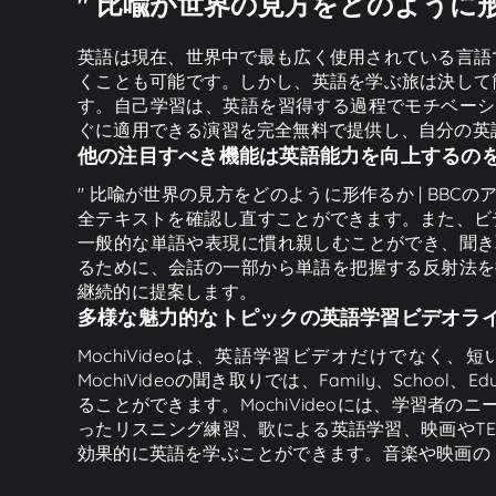
" 比喩が世界の見方をどのように形
英語は現在、世界中で最も広く使用されている言語
くことも可能です。しかし、英語を学ぶ旅は決して
す。自己学習は、英語を習得する過程でモチベーショ
ぐに適用できる演習を完全無料で提供し、自分の英
他の注目すべき機能は英語能力を向上するの
" 比喩が世界の見方をどのように形作るか | BB
全テキストを確認し直すことができます。また、ビ
一般的な単語や表現に慣れ親しむことができ、聞き取
るために、会話の一部から単語を把握する反射法を採
継続的に提案します。
多様な魅力的なトピックの英語学習ビデオラ
MochiVideoは、英語学習ビデオだけでな
MochiVideoの聞き取りでは、Family、School、Ed
ることができます。MochiVideoには、学習者
ったリスニング練習、歌による英語学習、映画やTE
効果的に英語を学ぶことができます。音楽や映画の