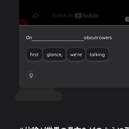
On
first
glance,
we're
talking
about
rowers
first
glance,
we're
talking