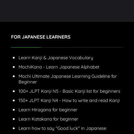
FOR JAPANESE LEARNERS
Learn Kanji & Japanese Vocabulary
MochiKana - Learn Japanese Alphabet
Mochi Ultimate Japanese Learning Guideline for
Beginner
100+ JLPT Kanji N5 - Basic Kanji list for beginners
150+ JLPT Kanji N4 - How to write and read Kanji
Learn Hiragana for beginner
Learn Katakana for beginner
Learn how to say "Good luck" in Japanese