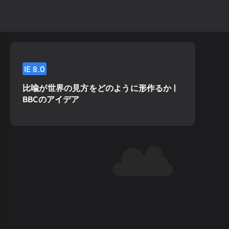
IE
8.0
比喩が世界の見方をどのように形作るか |
BBCのアイデア