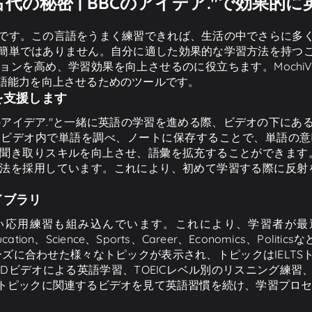
代の秘密 | BBCのアイデア."で効果的
です。この言語をうまく練習できれば、生活の中でさらに多
簡単ではありません。自分に適した効果的な学習方法を持つ
ンを高め、学習効果を向上させるのに役立ちます。MochiV
語能力を向上させるためのツールです。
を支援します
BCのアイデア."と一緒に英語の学習を進める際、ビデオの下
、ビデオ内で単語を調べ、ノートに保存することで、単語の意
き取りスキルを向上させ、語彙を拡充することができます。英語
を採用しています。これにより、初めて学習する際に反射を養い
イブラリ
く、短い応用練習も組み込んでいます。これにより、学習者
ucation、Science、Sports、Career、Economics、Po
のニーズに合わせた様々なトピックが表示され、トピックはIEL
Dビデオによる英語学習、TOEICレベル別のリスニング練
トピックに関連するビデオを見て英語習慣を続け、学習プロ