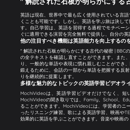
" 解読された石板が明らかにする古
英語は現在、世界中で最も広く使用されている言語
くことも可能です。しかし、英語を学ぶ旅は決して
す。自己学習は、英語を習得する過程でモチベーショ
ぐに適用できる演習を完全無料で提供し、自分の英
他の注目すべき機能は英語能力を向上するの
" 解読された石板が明らかにする古代の秘密 | B
の全テキストを確認し直すことができます。また
り、一般的な単語や表現に慣れ親しむことができ、聞
鍛えるために、会話の一部から単語を把握する反射法
りを継続的に提案します。
多様な魅力的なトピックの英語学習ビデオラ
MochiVideoは、英語学習ビデオだけでな
MochiVideoの聞き取りでは、Family、School、Ed
ることができます。MochiVideoには、学習者
ったリスニング練習、歌による英語学習、映画やTE
効果的に英語を学ぶことができます。音楽や映画の