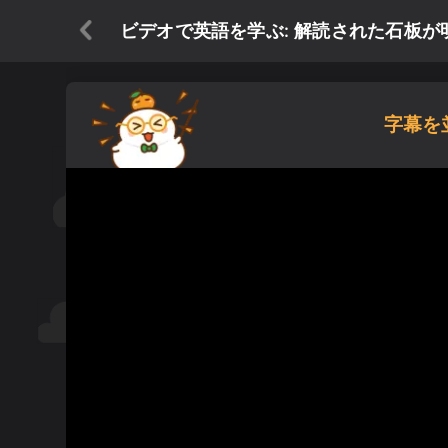
ビデオで英語を学ぶ: 解読された石板が明
字幕を