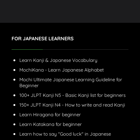
FOR JAPANESE LEARNERS
Learn Kanji & Japanese Vocabulary
MochiKana - Learn Japanese Alphabet
Mochi Ultimate Japanese Learning Guideline for
Beginner
100+ JLPT Kanji N5 - Basic Kanji list for beginners
150+ JLPT Kanji N4 - How to write and read Kanji
Learn Hiragana for beginner
Learn Katakana for beginner
Learn how to say "Good luck" in Japanese