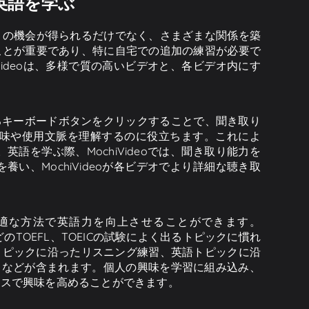
に英語を学ぶ
くの機会が得られるだけでなく、さまざまな関係を築
ことが重要であり、特に自宅での追加の練習が必要で
ideoは、多様で質の高いビデオと、各ビデオ内にす
にあるキーボードボタンをクリックすることで、聞き取り
味や使用文脈を理解するのに役立ちます。これによ
を学ぶ際、MochiVideoでは、聞き取り能力を
、MochiVideoが各ビデオでより詳細な聴き取
が最適な方法で英語力を向上させることができます。
liticsなどのTOEFL、TOEICの試験によく出るトピックに慣れ
TSトピックに沿ったリスニング練習、英語トピックに沿
習、などが含まれます。個人の興味を学習に組み込み、
セスで興味を高めることができます。