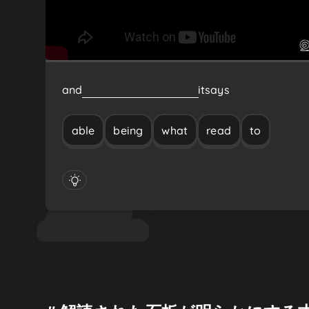
and
being
able
to
read
what
it
says
able
being
what
read
to