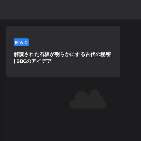
IE
6.0
解読された石板が明らかにする古代の秘密
| BBCのアイデア