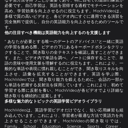
必要です。自己学習は、英語を習得する過程でモチベーションを
高め、学習効果を向上させるのに役立ちます。MochiVideoは、
多様で質の高いビデオと、各ビデオ内にすぐに適用できる演習を
完全無料で提供し、自分の英語能力を向上させるためのツールで
す。
他の注目すべき機能は英語能力を向上するのを支援します
" あなたが必要とする唯一のデートのアドバイス!."と一緒に英語
の学習を進める際、ビデオの下にあるキーボードボタンをクリッ
クすることで、聞き取りの全テキストを確認し直すことができま
す。また、ビデオ内で単語を調べ、ノートに保存することで、単
語の意味や使用文脈を理解するのに役立ちます。これにより、一
般的な単語や表現に慣れ親しむことができ、聞き取りスキルを向
上させ、語彙を拡充することができます。英語を学ぶ際、
MochiVideoでは、聞き取り能力を鍛えるために、会話の一部か
ら単語を把握する反射法を採用しています。これにより、初めて
学習する際に反射を養い、MochiVideoが各ビデオでより詳細な
聴き取りを継続的に提案します。
多様な魅力的なトピックの英語学習ビデオライブラリ
MochiVideoは、英語学習ビデオだけでなく、短い応用練習も組
み込んでいます。これにより、学習者が最適な方法で英語力を向
上させることができます。MochiVideoの聞き取りでは、
Family、School、Education、Science、Sports、Career、