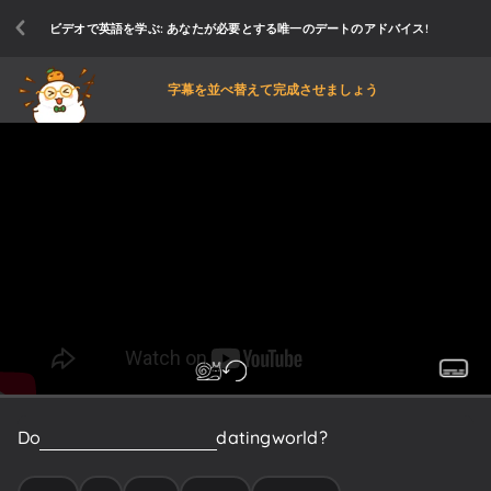
ビデオで英語を学ぶ: あなたが必要とする唯一のデートのアドバイス!
字幕を並べ替えて完成させましょう
Do
you
have
trouble
in
the
dating
world?