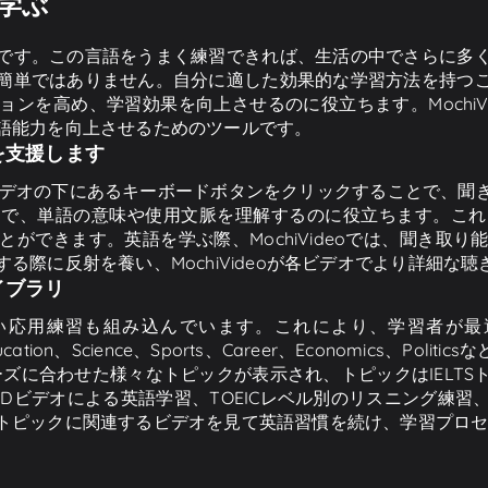
を学ぶ
です。この言語をうまく練習できれば、生活の中でさらに多
簡単ではありません。自分に適した効果的な学習方法を持つ
ンを高め、学習効果を向上させるのに役立ちます。MochiV
語能力を向上させるためのツールです。
を支援します
、ビデオの下にあるキーボードボタンをクリックすることで、
とで、単語の意味や使用文脈を理解するのに役立ちます。これ
ができます。英語を学ぶ際、MochiVideoでは、聞き取
る際に反射を養い、MochiVideoが各ビデオでより詳細な
イブラリ
く、短い応用練習も組み込んでいます。これにより、学習者
ucation、Science、Sports、Career、Economics、Po
のニーズに合わせた様々なトピックが表示され、トピックはIEL
Dビデオによる英語学習、TOEICレベル別のリスニング練
トピックに関連するビデオを見て英語習慣を続け、学習プロ