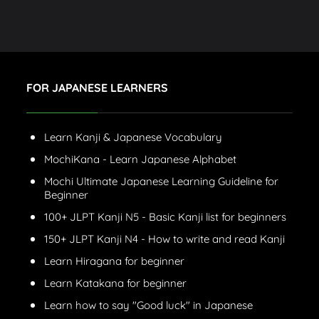
FOR JAPANESE LEARNERS
Learn Kanji & Japanese Vocabulary
MochiKana - Learn Japanese Alphabet
Mochi Ultimate Japanese Learning Guideline for
Beginner
100+ JLPT Kanji N5 - Basic Kanji list for beginners
150+ JLPT Kanji N4 - How to write and read Kanji
Learn Hiragana for beginner
Learn Katakana for beginner
Learn how to say "Good luck" in Japanese