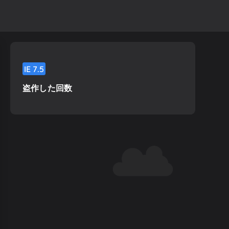
IE
7.5
盗作した回数