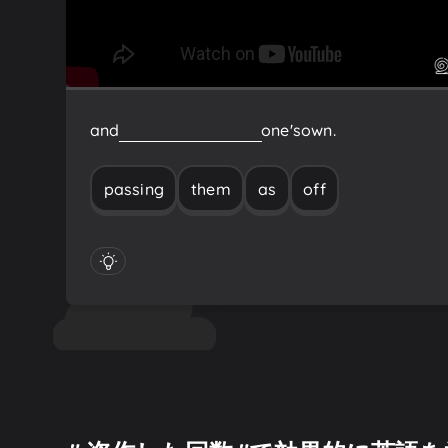
and
passing
them
off
as
one's
own.
passing
them
as
off