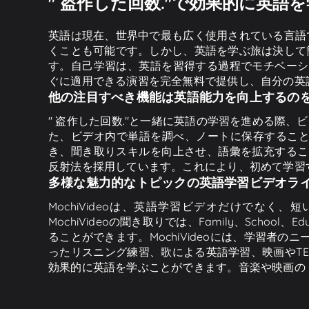
" 盗作した回数."で効果的に英語
英語は現在、世界中で最も広く使用されている言語
くことも可能です。しかし、英語を学ぶ旅は決して
す。自己学習は、英語を習得する過程でモチベーショ
ぐに適用できる演習を完全無料で提供し、自分の英
他の注目すべき機能は英語能力を向上するの
" 盗作した回数."と一緒に英語の学習を進める際
た、ビデオ内で単語を調べ、ノートに保存するこ
き、聞き取りスキルを向上させ、語彙を拡充すること
反射法を採用しています。これにより、初めて学習す
多様な魅力的なトピックの英語学習ビデオラ
MochiVideoは、英語学習ビデオだけでな
MochiVideoの聞き取りでは、Family、School、Ed
ることができます。MochiVideoには、学習者
ったリスニング練習、歌による英語学習、映画やTE
効果的に英語を学ぶことができます。音楽や映画の