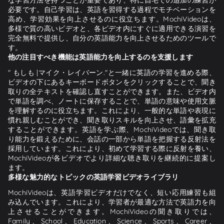
必要です。自己学習は、英語を習得する過程でモチベーションを
高め、学習効果を向上させるのに役立ちます。MochiVideoは、
多様で質の高いビデオと、各ビデオ内にすぐに適用できる演習を
完全無料で提供し、自分の英語能力を向上させるためのツールで
す。
他の注目すべき機能は英語能力を向上するのを支援します
" もしも |マイク・レイバーン."と一緒に英語の学習を進める際、
ビデオの下にあるキーボードボタンをクリックすることで、聞き
取りの全テキストを確認し直すことができます。また、ビデオ内
で単語を調べ、ノートに保存することで、単語の意味や使用文脈
を理解するのに役立ちます。これにより、一般的な単語や表現に
慣れ親しむことができ、聞き取りスキルを向上させ、語彙を拡充
することができます。英語を学ぶ際、MochiVideoでは、聞き取
り能力を鍛えるために、会話の一部から単語を把握する反射法を
採用しています。これにより、初めて学習する際に反射を養い、
MochiVideoが各ビデオでより詳細な聴き取りを継続的に提案し
ます。
多様な魅力的なトピックの英語学習ビデオライブラリ
MochiVideoは、英語学習ビデオだけでなく、短い応用練習も組
み込んでいます。これにより、学習者が最適な方法で英語力を向
上させることができます。MochiVideoの聞き取りでは、
Family、School、Education、Science、Sports、Career、