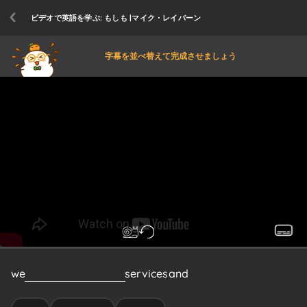
ビデオで英語を学ぶ: もしも |マイク・レイバーン
字幕を並べ替えて完成させましょう
we
would
find
products
services
and