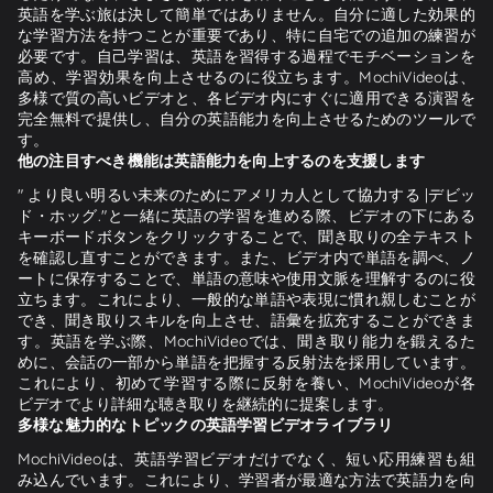
英語を学ぶ旅は決して簡単ではありません。自分に適した効果的
な学習方法を持つことが重要であり、特に自宅での追加の練習が
必要です。自己学習は、英語を習得する過程でモチベーションを
高め、学習効果を向上させるのに役立ちます。MochiVideoは、
多様で質の高いビデオと、各ビデオ内にすぐに適用できる演習を
完全無料で提供し、自分の英語能力を向上させるためのツールで
す。
他の注目すべき機能は英語能力を向上するのを支援します
" より良い明るい未来のためにアメリカ人として協力する |デビッ
ド・ホッグ."と一緒に英語の学習を進める際、ビデオの下にある
キーボードボタンをクリックすることで、聞き取りの全テキスト
を確認し直すことができます。また、ビデオ内で単語を調べ、ノ
ートに保存することで、単語の意味や使用文脈を理解するのに役
立ちます。これにより、一般的な単語や表現に慣れ親しむことが
でき、聞き取りスキルを向上させ、語彙を拡充することができま
す。英語を学ぶ際、MochiVideoでは、聞き取り能力を鍛えるた
めに、会話の一部から単語を把握する反射法を採用しています。
これにより、初めて学習する際に反射を養い、MochiVideoが各
ビデオでより詳細な聴き取りを継続的に提案します。
多様な魅力的なトピックの英語学習ビデオライブラリ
MochiVideoは、英語学習ビデオだけでなく、短い応用練習も組
み込んでいます。これにより、学習者が最適な方法で英語力を向