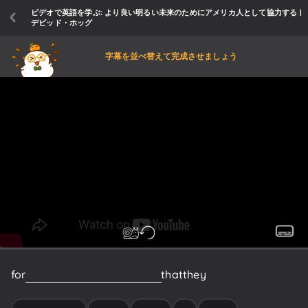
ビデオで英語を学ぶ: より良い明るい未来のためにアメリカ人として協力する |
デビッド・ホッグ
字幕を並べ替えて完成させましょう
for
a
long
time
Democrats
said
that
they