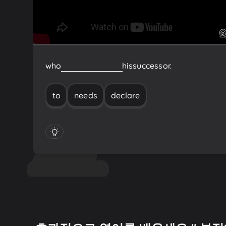
who
needs
to
declare
his
successor.
to
needs
declare