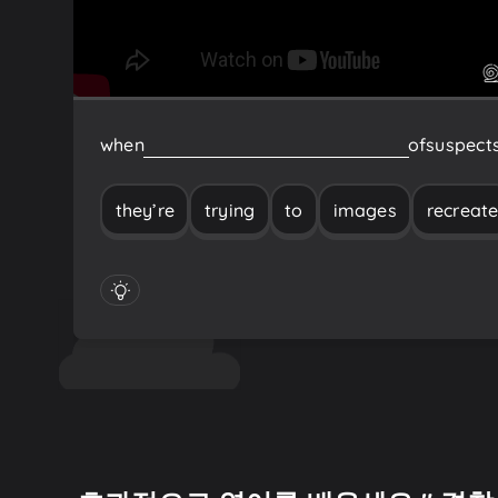
when
they’re
trying
to
recreate
images
of
suspects
they’re
trying
to
images
recreat