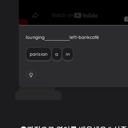
lounging
in
a
Parisian
left-bank
café
parisian
a
in