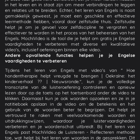
in het leven en in staat zijn om meer verbindingen te leggen
en relaties uit te breiden. Echter, het leren van Engels is nooit
gemakkelijk geweest, je moet een geschikte en effectieve
leermethode hebben, vooral door zelfstudie thuis. Zelfstudie
helpt je om je gevoel voor zelfdiscipline te vergroten en
effectiever te worden in het proces van het beheersen van het
Engels. MochiVideo is de tool die je helpt om gratis je Engelse
vaardigheden te verbeteren met diverse en kwalitatieve
video's, inclusief oefeningen binnen elke video.
Andere opvallende functies helpen je je Engelse
vaardigheden te verbeteren
Tijdens het leren van Engels met video's van " Hoe
hondentherapie helpt vreugde te brengen | Oekraïne: het
kinderverhaal ?? | Nieuwsronde.", kun je de volledige
transcriptie van de luisteroefening controleren en opnieuw
lezen door op de toets op het toetsenbord onder de video te
klikken. Daarnaast kun je ook woorden opzoeken en ze in je
notitieboek opslaan in de video om de betekenis en het
gebruik van de woorden beter te begrijpen. Dit helpt je
vertrouwd te raken met veelvoorkomende woorden en
uitdrukkingswijzen, waardoor je luistervaardigheden
verbeteren en je woordenschat uitbreidt. Bij het leren van
Engels past MochiVideo de Luisteren - Reflecteren methode
toe, wat helpt bij het leren van woorden in de gesprekken. Dit