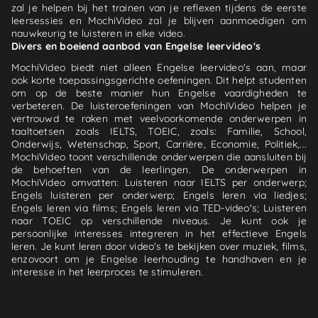
zal je helpen bij het trainen van je reflexen tijdens de eerste
leersessies en MochiVideo zal je blijven aanmoedigen om
nauwkeurig te luisteren in elke video.
Divers en boeiend aanbod van Engelse leervideo's
MochiVideo biedt niet alleen Engelse leervideo's aan, maar
ook korte toepassingsgerichte oefeningen. Dit helpt studenten
om op de beste manier hun Engelse vaardigheden te
verbeteren. De luisteroefeningen van MochiVideo helpen je
vertrouwd te raken met veelvoorkomende onderwerpen in
taaltoetsen zoals IELTS, TOEIC, zoals: Familie, School,
Onderwijs, Wetenschap, Sport, Carrière, Economie, Politiek,...
MochiVideo toont verschillende onderwerpen die aansluiten bij
de behoeften van de leerlingen. De onderwerpen in
MochiVideo omvatten: Luisteren naar IELTS per onderwerp;
Engels luisteren per onderwerp; Engels leren via liedjes;
Engels leren via films; Engels leren via TED-video's; Luisteren
naar TOEIC op verschillende niveaus. Je kunt ook je
persoonlijke interesses integreren in het effectieve Engels
leren. Je kunt leren door video's te bekijken over muziek, films,
enzovoort om je Engelse leerhouding te handhaven en je
interesse in het leerproces te stimuleren.