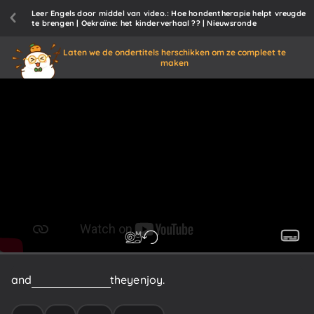
Leer Engels door middel van video.: Hoe hondentherapie helpt vreugde
te brengen | Oekraïne: het kinderverhaal ?? | Nieuwsronde
Laten we de ondertitels herschikken om ze compleet te
maken
and
do
all
the
things
they
enjoy.