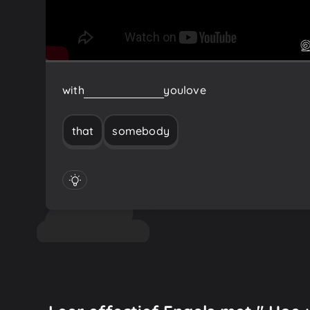
with
somebody
that
you
love
that
somebody