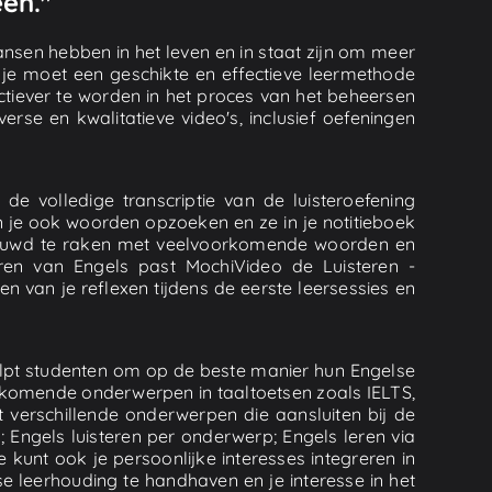
eën."
ansen hebben in het leven en in staat zijn om meer
t, je moet een geschikte en effectieve leermethode
fectiever te worden in het proces van het beheersen
rse en kwalitatieve video's, inclusief oefeningen
de volledige transcriptie van de luisteroefening
n je ook woorden opzoeken en ze in je notitieboek
rtrouwd te raken met veelvoorkomende woorden en
leren van Engels past MochiVideo de Luisteren -
en van je reflexen tijdens de eerste leersessies en
helpt studenten om op de beste manier hun Engelse
rkomende onderwerpen in taaltoetsen zoals IELTS,
nt verschillende onderwerpen die aansluiten bij de
Engels luisteren per onderwerp; Engels leren via
e kunt ook je persoonlijke interesses integreren in
se leerhouding te handhaven en je interesse in het