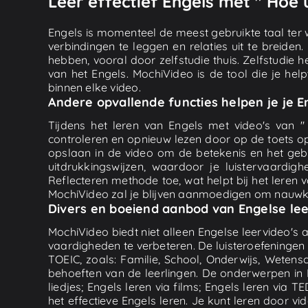
Leer effectief Engels met " Hoe 
Engels is momenteel de meest gebruikte taal ter w
verbindingen te leggen en relaties uit te breiden
hebben, vooral door zelfstudie thuis. Zelfstudie h
van het Engels. MochiVideo is de tool die je hel
binnen elke video.
Andere opvallende functies helpen je je 
Tijdens het leren van Engels met video's van " 
controleren en opnieuw lezen door op de toets op
opslaan in de video om de betekenis en het geb
uitdrukkingswijzen, waardoor je luistervaardig
Reflecteren methode toe, wat helpt bij het leren v
MochiVideo zal je blijven aanmoedigen om nauwkeur
Divers en boeiend aanbod van Engelse lee
MochiVideo biedt niet alleen Engelse leervideo's
vaardigheden te verbeteren. De luisteroefeninge
TOEIC, zoals: Familie, School, Onderwijs, Wetensc
behoeften van de leerlingen. De onderwerpen in 
liedjes; Engels leren via films; Engels leren via 
het effectieve Engels leren. Je kunt leren door v