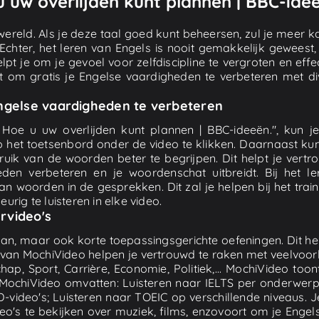
u uw overlijden kunt plannen | BBC-ide
ereld. Als je deze taal goed kunt beheersen, zul je meer k
. Echter, het leren van Engels is nooit gemakkelijk gewees
elpt je om je gevoel voor zelfdiscipline te vergroten en ef
pt om gratis je Engelse vaardigheden te verbeteren met dive
Engelse vaardigheden te verbeteren
Hoe u uw overlijden kunt plannen | BBC-ideeën.", kun je 
 het toetsenbord onder de video te klikken. Daarnaast ku
ruik van de woorden beter te begrijpen. Dit helpt je ve
heden verbeteren en je woordenschat uitbreidt. Bij het 
an woorden in de gesprekken. Dit zal je helpen bij het train
ig te luisteren in elke video.
rvideo's
 aan, maar ook korte toepassingsgerichte oefeningen. Dit 
n van MochiVideo helpen je vertrouwd te raken met veelvoo
hap, Sport, Carrière, Economie, Politiek,... MochiVideo too
MochiVideo omvatten: Luisteren naar IELTS per onderwerp; 
TED-video's; Luisteren naar TOEIC op verschillende niveaus. J
ideo's te bekijken over muziek, films, enzovoort om je Engel