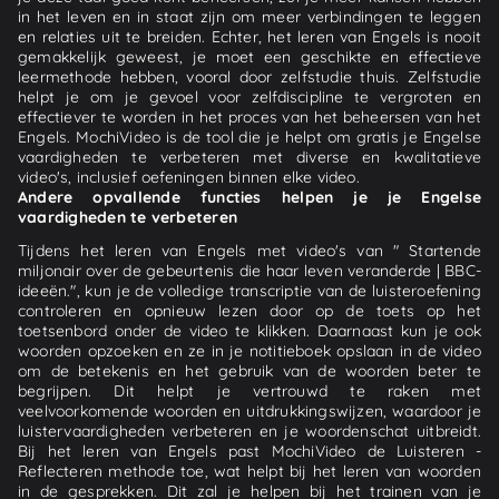
in het leven en in staat zijn om meer verbindingen te leggen
en relaties uit te breiden. Echter, het leren van Engels is nooit
gemakkelijk geweest, je moet een geschikte en effectieve
leermethode hebben, vooral door zelfstudie thuis. Zelfstudie
helpt je om je gevoel voor zelfdiscipline te vergroten en
effectiever te worden in het proces van het beheersen van het
Engels. MochiVideo is de tool die je helpt om gratis je Engelse
vaardigheden te verbeteren met diverse en kwalitatieve
video's, inclusief oefeningen binnen elke video.
Andere opvallende functies helpen je je Engelse
vaardigheden te verbeteren
Tijdens het leren van Engels met video's van " Startende
miljonair over de gebeurtenis die haar leven veranderde | BBC-
ideeën.", kun je de volledige transcriptie van de luisteroefening
controleren en opnieuw lezen door op de toets op het
toetsenbord onder de video te klikken. Daarnaast kun je ook
woorden opzoeken en ze in je notitieboek opslaan in de video
om de betekenis en het gebruik van de woorden beter te
begrijpen. Dit helpt je vertrouwd te raken met
veelvoorkomende woorden en uitdrukkingswijzen, waardoor je
luistervaardigheden verbeteren en je woordenschat uitbreidt.
Bij het leren van Engels past MochiVideo de Luisteren -
Reflecteren methode toe, wat helpt bij het leren van woorden
in de gesprekken. Dit zal je helpen bij het trainen van je