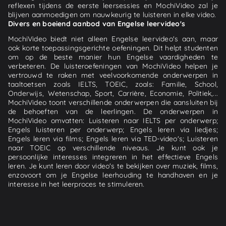
reflexen tijdens de eerste leersessies en MochiVideo zal je
blijven aanmoedigen om nauwkeurig te luisteren in elke video.
Divers en boeiend aanbod van Engelse leervideo's
MochiVideo biedt niet alleen Engelse leervideo's aan, maar
ook korte toepassingsgerichte oefeningen. Dit helpt studenten
om op de beste manier hun Engelse vaardigheden te
verbeteren. De luisteroefeningen van MochiVideo helpen je
vertrouwd te raken met veelvoorkomende onderwerpen in
taaltoetsen zoals IELTS, TOEIC, zoals: Familie, School,
Onderwijs, Wetenschap, Sport, Carrière, Economie, Politiek,...
MochiVideo toont verschillende onderwerpen die aansluiten bij
de behoeften van de leerlingen. De onderwerpen in
MochiVideo omvatten: Luisteren naar IELTS per onderwerp;
Engels luisteren per onderwerp; Engels leren via liedjes;
Engels leren via films; Engels leren via TED-video's; Luisteren
naar TOEIC op verschillende niveaus. Je kunt ook je
persoonlijke interesses integreren in het effectieve Engels
leren. Je kunt leren door video's te bekijken over muziek, films,
enzovoort om je Engelse leerhouding te handhaven en je
interesse in het leerproces te stimuleren.