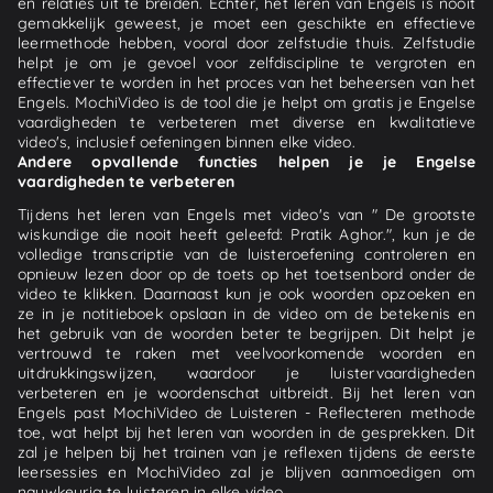
en relaties uit te breiden. Echter, het leren van Engels is nooit
gemakkelijk geweest, je moet een geschikte en effectieve
leermethode hebben, vooral door zelfstudie thuis. Zelfstudie
helpt je om je gevoel voor zelfdiscipline te vergroten en
effectiever te worden in het proces van het beheersen van het
Engels. MochiVideo is de tool die je helpt om gratis je Engelse
vaardigheden te verbeteren met diverse en kwalitatieve
video's, inclusief oefeningen binnen elke video.
Andere opvallende functies helpen je je Engelse
vaardigheden te verbeteren
Tijdens het leren van Engels met video's van " De grootste
wiskundige die nooit heeft geleefd: Pratik Aghor.", kun je de
volledige transcriptie van de luisteroefening controleren en
opnieuw lezen door op de toets op het toetsenbord onder de
video te klikken. Daarnaast kun je ook woorden opzoeken en
ze in je notitieboek opslaan in de video om de betekenis en
het gebruik van de woorden beter te begrijpen. Dit helpt je
vertrouwd te raken met veelvoorkomende woorden en
uitdrukkingswijzen, waardoor je luistervaardigheden
verbeteren en je woordenschat uitbreidt. Bij het leren van
Engels past MochiVideo de Luisteren - Reflecteren methode
toe, wat helpt bij het leren van woorden in de gesprekken. Dit
zal je helpen bij het trainen van je reflexen tijdens de eerste
leersessies en MochiVideo zal je blijven aanmoedigen om
nauwkeurig te luisteren in elke video.