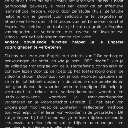
en relaties uit te breiden. Echter, het leren van Engels is nooit
gemakkelijk geweest, je moet een geschikte en effectieve
leermethode hebben, vooral door zelfstudie thuis. Zelfstudie
helpt je om je gevoel voor zelfdiscipline te vergroten en
effectiever te worden in het proces van het beheersen van het
Engels. MochiVideo is de tool die je helpt om gratis je Engelse
vaardigheden te verbeteren met diverse en kwalitatieve
video's, inclusief oefeningen binnen elke video.
Andere opvallende functies helpen je je Engelse
vaardigheden te verbeteren
Tijdens het leren van Engels met video's van " De verborgen
aanwijzingen die onthullen wie je bent | BBC-ideeën.", kun je
de volledige transcriptie van de luisteroefening controleren en
opnieuw lezen door op de toets op het toetsenbord onder de
video te klikken. Daarnaast kun je ook woorden opzoeken en
ze in je notitieboek opslaan in de video om de betekenis en
het gebruik van de woorden beter te begrijpen. Dit helpt je
vertrouwd te raken met veelvoorkomende woorden en
uitdrukkingswijzen, waardoor je luistervaardigheden
verbeteren en je woordenschat uitbreidt. Bij het leren van
Engels past MochiVideo de Luisteren - Reflecteren methode
toe, wat helpt bij het leren van woorden in de gesprekken. Dit
zal je helpen bij het trainen van je reflexen tijdens de eerste
leersessies en MochiVideo zal je blijven aanmoedigen om
nauwkeurig te luisteren in elke video.