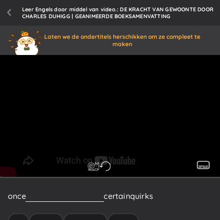
Leer Engels door middel van video.: DE KRACHT VAN GEWOONTE DOOR
CHARLES DUHIGG | GEANIMEERDE BOEKSAMENVATTING
Laten we de ondertitels herschikken om ze compleet te
maken
once
we've
become
used
to
certain
quirks