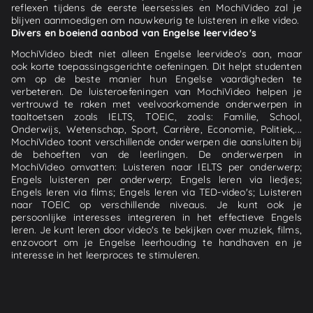
reflexen tijdens de eerste leersessies en MochiVideo zal je
blijven aanmoedigen om nauwkeurig te luisteren in elke video.
Divers en boeiend aanbod van Engelse leervideo's
MochiVideo biedt niet alleen Engelse leervideo's aan, maar
ook korte toepassingsgerichte oefeningen. Dit helpt studenten
om op de beste manier hun Engelse vaardigheden te
verbeteren. De luisteroefeningen van MochiVideo helpen je
vertrouwd te raken met veelvoorkomende onderwerpen in
taaltoetsen zoals IELTS, TOEIC, zoals: Familie, School,
Onderwijs, Wetenschap, Sport, Carrière, Economie, Politiek,...
MochiVideo toont verschillende onderwerpen die aansluiten bij
de behoeften van de leerlingen. De onderwerpen in
MochiVideo omvatten: Luisteren naar IELTS per onderwerp;
Engels luisteren per onderwerp; Engels leren via liedjes;
Engels leren via films; Engels leren via TED-video's; Luisteren
naar TOEIC op verschillende niveaus. Je kunt ook je
persoonlijke interesses integreren in het effectieve Engels
leren. Je kunt leren door video's te bekijken over muziek, films,
enzovoort om je Engelse leerhouding te handhaven en je
interesse in het leerproces te stimuleren.