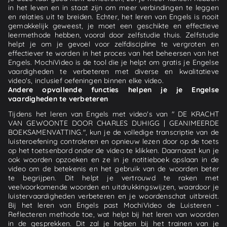
in het leven en in staat zijn om meer verbindingen te leggen
en relaties uit te breiden. Echter, het leren van Engels is nooit
gemakkelijk geweest, je moet een geschikte en effectieve
leermethode hebben, vooral door zelfstudie thuis. Zelfstudie
helpt je om je gevoel voor zelfdiscipline te vergroten en
effectiever te worden in het proces van het beheersen van het
Engels. MochiVideo is de tool die je helpt om gratis je Engelse
vaardigheden te verbeteren met diverse en kwalitatieve
video's, inclusief oefeningen binnen elke video.
Andere opvallende functies helpen je je Engelse
vaardigheden te verbeteren
Tijdens het leren van Engels met video's van " DE KRACHT
VAN GEWOONTE DOOR CHARLES DUHIGG | GEANIMEERDE
BOEKSAMENVATTING.", kun je de volledige transcriptie van de
luisteroefening controleren en opnieuw lezen door op de toets
op het toetsenbord onder de video te klikken. Daarnaast kun je
ook woorden opzoeken en ze in je notitieboek opslaan in de
video om de betekenis en het gebruik van de woorden beter
te begrijpen. Dit helpt je vertrouwd te raken met
veelvoorkomende woorden en uitdrukkingswijzen, waardoor je
luistervaardigheden verbeteren en je woordenschat uitbreidt.
Bij het leren van Engels past MochiVideo de Luisteren -
Reflecteren methode toe, wat helpt bij het leren van woorden
in de gesprekken. Dit zal je helpen bij het trainen van je