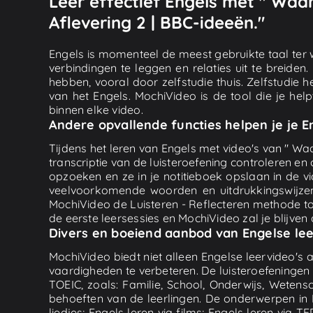
Leer effectief Engels met " Waa
Aflevering 2 | BBC-ideeën."
Engels is momenteel de meest gebruikte taal ter w
verbindingen te leggen en relaties uit te breiden
hebben, vooral door zelfstudie thuis. Zelfstudie h
van het Engels. MochiVideo is de tool die je hel
binnen elke video.
Andere opvallende functies helpen je je 
Tijdens het leren van Engels met video's van " Wa
transcriptie van de luisteroefening controleren 
opzoeken en ze in je notitieboek opslaan in de v
veelvoorkomende woorden en uitdrukkingswijzen,
MochiVideo de Luisteren - Reflecteren methode toe,
de eerste leersessies en MochiVideo zal je blijve
Divers en boeiend aanbod van Engelse lee
MochiVideo biedt niet alleen Engelse leervideo's
vaardigheden te verbeteren. De luisteroefeninge
TOEIC, zoals: Familie, School, Onderwijs, Wetensc
behoeften van de leerlingen. De onderwerpen in 
liedjes; Engels leren via films; Engels leren via 