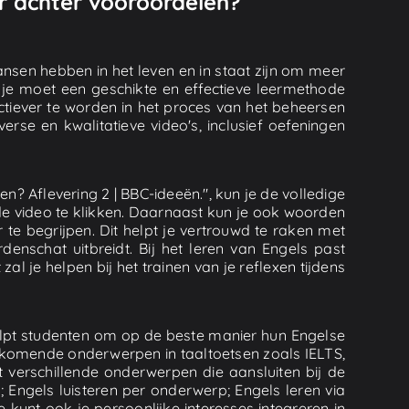
r achter vooroordelen?
ansen hebben in het leven en in staat zijn om meer
t, je moet een geschikte en effectieve leermethode
fectiever te worden in het proces van het beheersen
rse en kwalitatieve video's, inclusief oefeningen
? Aflevering 2 | BBC-ideeën.", kun je de volledige
de video te klikken. Daarnaast kun je ook woorden
te begrijpen. Dit helpt je vertrouwd te raken met
nschat uitbreidt. Bij het leren van Engels past
l je helpen bij het trainen van je reflexen tijdens
helpt studenten om op de beste manier hun Engelse
rkomende onderwerpen in taaltoetsen zoals IELTS,
nt verschillende onderwerpen die aansluiten bij de
Engels luisteren per onderwerp; Engels leren via
e kunt ook je persoonlijke interesses integreren in