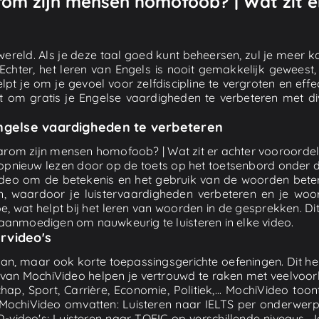
rom zijn mensen homofoob? | Wat zit e
ereld. Als je deze taal goed kunt beheersen, zul je meer k
. Echter, het leren van Engels is nooit gemakkelijk gewees
elpt je om je gevoel voor zelfdiscipline te vergroten en ef
pt om gratis je Engelse vaardigheden te verbeteren met dive
Engelse vaardigheden te verbeteren
arom zijn mensen homofoob? | Wat zit er achter vooroordelen
en opnieuw lezen door op de toets op het toetsenbord onder 
ideo om de betekenis en het gebruik van de woorden beter 
 waardoor je luistervaardigheden verbeteren en je woorde
 wat helpt bij het leren van woorden in de gesprekken. Dit za
n aanmoedigen om nauwkeurig te luisteren in elke video.
rvideo's
 aan, maar ook korte toepassingsgerichte oefeningen. Dit 
n van MochiVideo helpen je vertrouwd te raken met veelvoo
hap, Sport, Carrière, Economie, Politiek,... MochiVideo too
MochiVideo omvatten: Luisteren naar IELTS per onderwerp; 
TED-video's; Luisteren naar TOEIC op verschillende niveaus. J