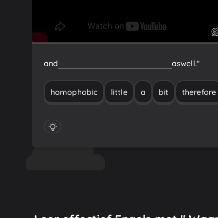
and
therefore
a
little
bit
homophobic
as
well."
homophobic
little
a
bit
therefore