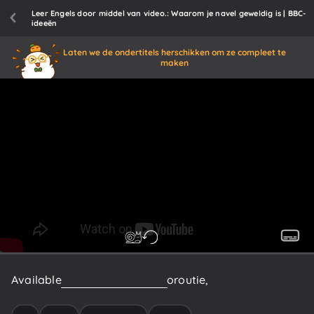
Leer Engels door middel van video.: Waarom je navel geweldig is | BBC-
ideeën
Laten we de ondertitels herschikken om ze compleet te
maken
Available
in
two
varieties,
innie
or
outie,