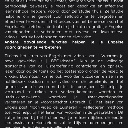
en relaties uit te breiden. Echter, het leren van Engels is nooit
gemakkelijk geweest, je moet een geschikte en effectieve
leermethode hebben, vooral door zelfstudie thuis. Zelfstudie
helpt je om je gevoel voor zelfdiscipline te vergroten en
effectiever te worden in het proces van het beheersen van het
Engels. MochiVideo is de tool die je helpt om gratis je Engelse
vaardigheden te verbeteren met diverse en kwalitatieve
video's, inclusief oefeningen binnen elke video.
Andere opvallende functies helpen je je Engelse
vaardigheden te verbeteren
Tijdens het leren van Engels met video's van " Waarom je
navel geweldig is | BBC-ideeën.", kun je de volledige
transcriptie van de luisteroefening controleren en opnieuw
lezen door op de toets op het toetsenbord onder de video te
klikken. Daarnaast kun je ook woorden opzoeken en ze in je
notitieboek opslaan in de video om de betekenis en het
gebruik van de woorden beter te begrijpen. Dit helpt je
vertrouwd te raken met veelvoorkomende woorden en
uitdrukkingswijzen, waardoor je luistervaardigheden
verbeteren en je woordenschat uitbreidt. Bij het leren van
Engels past MochiVideo de Luisteren - Reflecteren methode
toe, wat helpt bij het leren van woorden in de gesprekken. Dit
zal je helpen bij het trainen van je reflexen tijdens de eerste
leersessies en MochiVideo zal je blijven aanmoedigen om
nauwkeurig te luisteren in elke video.