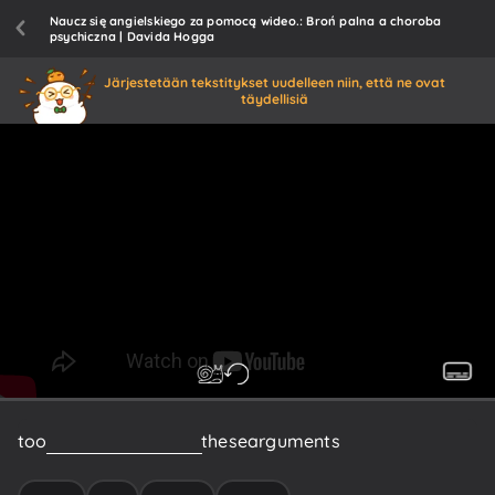
Naucz się angielskiego za pomocą wideo.: Broń palna a choroba
psychiczna | Davida Hogga
Järjestetään tekstitykset uudelleen niin, että ne ovat
täydellisiä
too
often
we
hear
these
these
arguments