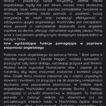
relacje i poszerzyć swoje horyzonty. Jednak nauka
angielskiego nigdy nie jest łatwa, musisz mieć skuteczną
strategię nauki, zwłaszcza poprzez samodzielne ćwiczenia w
domu. Samodzielna nauka pomoże ci podnieść swoją
motywację do nauki oraz zwiększyć efektywność w
zdobywaniu języka angielskiego. MochiVideo jest narzędziem,
które pozwoli ci samodzielnie doskonalić swój angielski
zupełnie za darmo, oferując różnorodne wysokiej jakości filmy
wraz z ćwiczeniami praktycznymi dostępnymi bezpośrednio w
każdym filmie.
Inne wyróżniające funkcje pomagające w poprawie
znajomości angielskiego
Podczas nauki angielskiego za pomocą filmów " Broń palna a
choroba psychiczna | Davida Hogga.", możesz sprawdzić i
przeczytać cały tekst dialogu, naciskając przycisk pod filmem.
Możesz także wyszukać tłumaczenia słów i zapisać je w
notatniku, aby lepiej zrozumieć znaczenie i kontekst użycia
słów. Dzięki temu możesz zapoznać się z często używanymi
słowami i zwrotami, co przyczyni się do poprawy umiejętności
słuchania oraz poszerzenia słownictwa. W trakcie nauki
angielskiego, MochiVideo stosuje metodę Słuchaj – Reaguj,
pomagając ci utrwalić słownictwo w dialogach. Ta metoda
pozwala ci ćwiczyć reakcje na słownictwo już na
początkowych etapach nauki, a MochiVideo będzie dawać
wskazówki, abyś kontynuował słuchanie szczegółów w