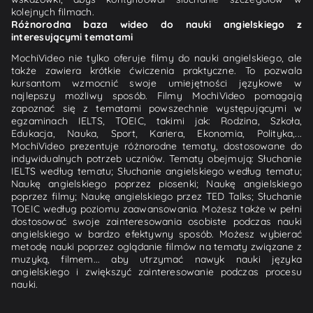
kolejnych filmach.
Różnorodna baza wideo do nauki angielskiego z
interesującymi tematami
MochiVideo nie tylko oferuje filmy do nauki angielskiego, ale
także zawiera krótkie ćwiczenia praktyczne. To pozwala
kursantom wzmocnić swoje umiejętności językowe w
najlepszy możliwy sposób. Filmy MochiVideo pomagają
zapoznać się z tematami powszechnie występującymi w
egzaminach IELTS, TOEIC, takimi jak: Rodzina, Szkoła,
Edukacja, Nauka, Sport, Kariera, Ekonomia, Polityka,...
MochiVideo prezentuje różnorodne tematy, dostosowane do
indywidualnych potrzeb uczniów. Tematy obejmują: Słuchanie
IELTS według tematu; Słuchanie angielskiego według tematu;
Naukę angielskiego poprzez piosenki; Naukę angielskiego
poprzez filmy; Naukę angielskiego przez TED Talks; Słuchanie
TOEIC według poziomu zaawansowania. Możesz także w pełni
dostosować swoje zainteresowania osobiste podczas nauki
angielskiego w bardzo efektywny sposób. Możesz wybierać
metodę nauki poprzez oglądanie filmów na tematy związane z
muzyką, filmem... aby utrzymać nawyk nauki języka
angielskiego i zwiększyć zainteresowanie podczas procesu
nauki.