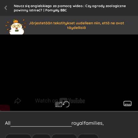
Naucz się angielskiego za pomocą wideo.: Czy ogrody zoologiczne
powinny istnieć? | Pomysły BBC
Järjestetään tekstitykset uudelleen niin, että ne ovat
täydellisiä
All
through
history,
we've
seen
royal
families,