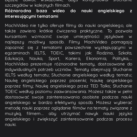
szczegółów w kolejnych filmach.
Różnorodna baza wideo do nauki angielskiego z
interesującymi tematami
MochiVideo nie tylko oferuje filmy do nauki angielskiego, ale
także zawiera krótkie ćwiczenia praktyczne. To pozwala
kursantom wzmocnić swoje umiejętności językowe w
najlepszy możliwy sposób. Filmy MochiVideo pomagają
zapoznać się z tematami powszechnie występującymi w
egzaminach IELTS, TOEIC, takimi jak: Rodzina, Szkoła,
Edukacja, Nauka, Sport, Kariera, Ekonomia, Polityka,...
MochiVideo prezentuje różnorodne tematy, dostosowane do
indywidualnych potrzeb uczniów. Tematy obejmują: Słuchanie
IELTS według tematu; Słuchanie angielskiego według tematu;
Naukę angielskiego poprzez piosenki; Naukę angielskiego
poprzez filmy; Naukę angielskiego przez TED Talks; Słuchanie
TOEIC według poziomu zaawansowania. Możesz także w pełni
dostosować swoje zainteresowania osobiste podczas nauki
angielskiego w bardzo efektywny sposób. Możesz wybierać
metodę nauki poprzez oglądanie filmów na tematy związane z
muzyką, filmem... aby utrzymać nawyk nauki języka
angielskiego i zwiększyć zainteresowanie podczas procesu
nauki.