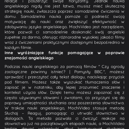
relacje i poszerzyć swoje horyzonty. Jednak nauka
angielskiego nigdy nie jest łatwa, musisz mieć skuteczną
strategię nauki, zwłaszcza poprzez samodzielne ćwiczenia w
domu. Samodzielna nauka pomoże ci podnieść swoją
motywację do nauki oraz zwiększyć efektywność w
zdobywaniu języka angielskiego. MochiVideo jest narzędziem,
które pozwoli ci samodzielnie doskonalić swój angielski
zupełnie za darmo, oferując różnorodne wysokiej jakości filmy
wraz z ćwiczeniami praktycznymi dostępnymi bezpośrednio w
każdym filmie.
Inne wyróżniające funkcje pomagające w poprawie
znajomości angielskiego
Podczas nauki angielskiego za pomocą filmów " Czy ogrody
zoologiczne powinny istnieć? | Pomysły BBC.", możesz
sprawdzić i przeczytać cały tekst dialogu, naciskając przycisk
pod filmem. Możesz także wyszukać tłumaczenia słów i
zapisać je w notatniku, aby lepiej zrozumieć znaczenie i
kontekst użycia słów. Dzięki temu możesz zapoznać się z
często używanymi słowami i zwrotami, co przyczyni się do
poprawy umiejętności słuchania oraz poszerzenia słownictwa.
W trakcie nauki angielskiego, MochiVideo stosuje metodę
Słuchaj – Reaguj, pomagając ci utrwalić słownictwo w
dialogach. Ta metoda pozwala ci ćwiczyć reakcje na
słownictwo już na początkowych etapach nauki, a MochiVideo
będzie dawać wskazówki, abyś kontynuował słuchanie